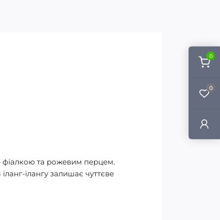
0
0
ю фіалкою та рожевим перцем.
 іланг-ілангу залишає чуттєве