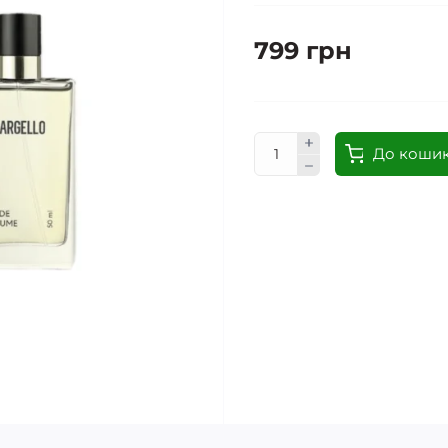
799 грн
До коши