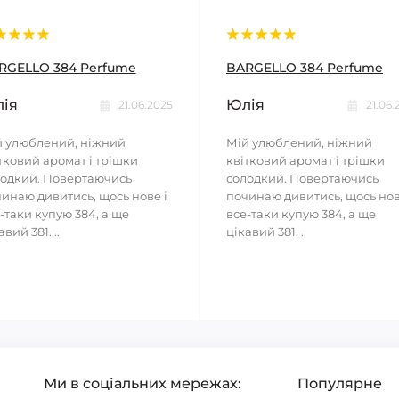
RGELLO 384 Perfume
BARGELLO 384 Perfume
ія
Юлія
21.06.2025
21.06.
 улюблений, ніжний
Мій улюблений, ніжний
тковий аромат і трішки
квітковий аромат і трішки
одкий. Повертаючись
солодкий. Повертаючись
инаю дивитись, щось нове і
починаю дивитись, щось нов
-таки купую 384, а ще
все-таки купую 384, а ще
авий 381. ..
цікавий 381. ..
Ми в соціальних мережах:
Популярне