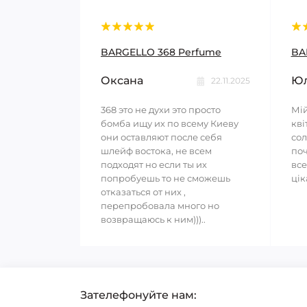
BARGELLO 368 Perfume
BA
Оксана
Юл
22.11.2025
368 это не духи это просто
Мій
бомба ищу их по всему Киеву
кві
они оставляют после себя
сол
шлейф востока, не всем
поч
подходят но если ты их
все
попробуешь то не сможешь
цік
отказаться от них ,
перепробовала много но
возвращаюсь к ним)))..
Зателефонуйте нам: