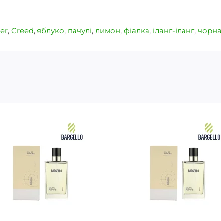
her
,
Creed
,
яблуко
,
пачулі
,
лимон
,
фіалка
,
іланг-іланг
,
чорна