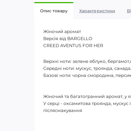
Опис товару
Характеристики
В
Жіночий аромат
Версія від BARGELLO
CREED AVENTUS FOR HER
Верхні ноти: зелене яблуко, бергамот,
Середні ноти: мускус, троянда, санада
Базові ноти: чорна смородина, персик,
Жіночий та багатогранний аромат, у 
У серці - оксамитова троянда, мускус 
післясмакування