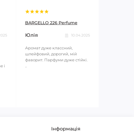
BARGELLO 226 Perfume
Юлія
2025
10.04.2025
Аромат дуже классний,
шлейфовий, дорогий, мій
фаворит. Парфуми дуже стійкі.
е і
..
Інформація