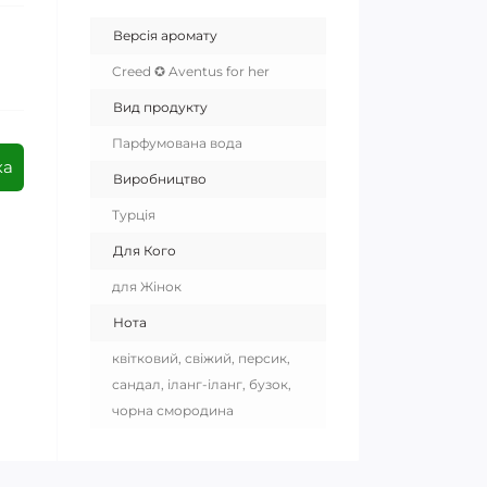
Версія аромату
Creed ✪ Aventus for her
Вид продукту
Парфумована вода
ка
Виробництво
Турція
Для Кого
для Жінок
Нота
квітковий, свіжий, персик,
сандал, іланг-іланг, бузок,
чорна смородина