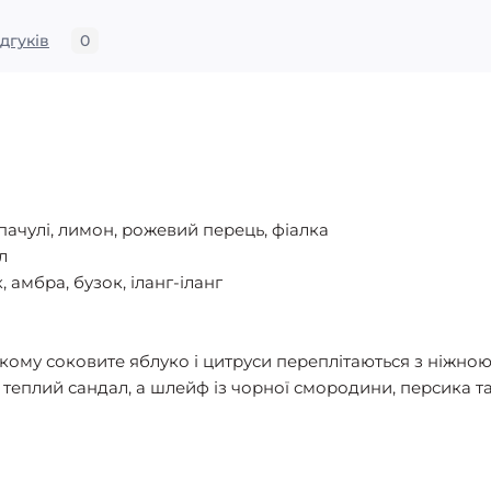
ідгуків
0
пачулі, лимон, рожевий перець, фіалка
л
 амбра, бузок, іланг-іланг
якому соковите яблуко і цитруси переплітаються з ніжно
і теплий сандал, а шлейф із чорної смородини, персика та