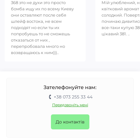
368 это не духи это просто
Мій улюблений, 
бомба ищу их по всему Киеву
квітковий аромат 
они оставляют после себя
солодкий. Повер
шлейф востока, не всем
починаю дивитись
подходят но если ты их
все-таки купую 38
попробуешь то не сможешь
цікавий 381. ..
отказаться от них ,
перепробовала много но
возвращаюсь к ним)))..
Зателефонуйте нам:
+38 073 255 33 44
Передзвоніть мені
До контактів