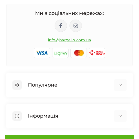
Ми в соціальних мережах:
info@bargello.com.ua
Популярне
Жіноча парфумерія
Чоловіча парфумерія
Інформація
Унісекс Парфумерія
Дифузор для дому
Про Bargello
Автомобільний ароматизатор