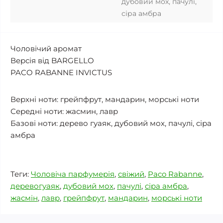
дубовий мох, пачулі,
сіра амбра
Чоловічий аромат
Версія від BARGELLO
PACO RABANNE INVICTUS
Верхні ноти: грейпфрут, мандарин, морські ноти
Середні ноти: жасмин, лавр
Базові ноти: дерево гуаяк, дубовий мох, пачулі, сіра
амбра
Теги:
Чоловіча парфумерія
,
свіжий
,
Paco Rabanne
,
деревогуаяк
,
дубовий мох
,
пачулі
,
сіра амбра
,
жасмін
,
лавр
,
грейпфрут
,
мандарин
,
морські ноти