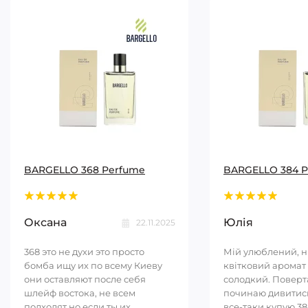
BARGELLO 368 Perfume
BARGELLO 384 
Оксана
Юлія
22.11.2025
368 это не духи это просто
Мій улюблений, 
бомба ищу их по всему Киеву
квітковий аромат 
они оставляют после себя
солодкий. Повер
шлейф востока, не всем
починаю дивитись
подходят но если ты их
все-таки купую 38