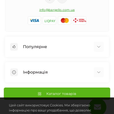
info@bargello.com.ua
Популярне
Жіноча парфумерія
Чоловіча парфумерія
Інформація
Унісекс Парфумерія
Дифузор для дому
Про Bargello
Автомобільний ароматизатор
Наші Магазини
Каталог товарів
Нішева парфумерія
Доставка та Оплата
Парфумерія
Цей сайт використовує Cookies. Ми зберігаємо
Франчайзинг Bargello
Працює на
ocStore
інформацію про ваші уподобання, що дозволяє
Bargello Perfume Ukraine © 2026