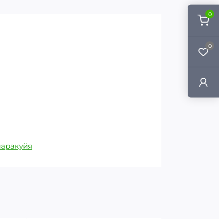
0
0
аракуйя