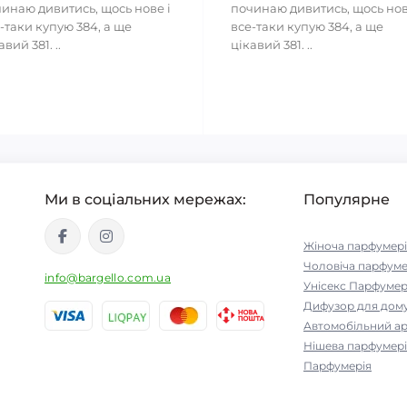
инаю дивитись, щось нове і
починаю дивитись, щось нов
-таки купую 384, а ще
все-таки купую 384, а ще
авий 381. ..
цікавий 381. ..
Ми в соціальних мережах:
Популярне
Жіноча парфумері
Чоловіча парфуме
info@bargello.com.ua
Унісекс Парфумер
Дифузор для дом
Автомобільний а
Нішева парфумері
Парфумерія