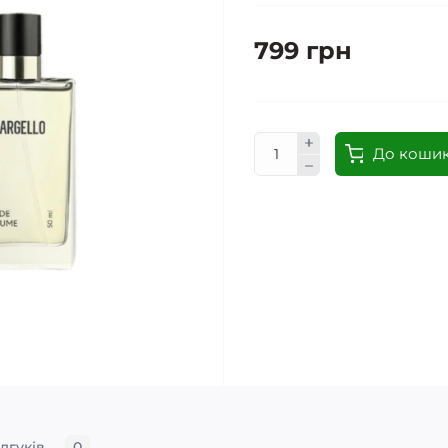
799 грн
До коши
ідгуків
0