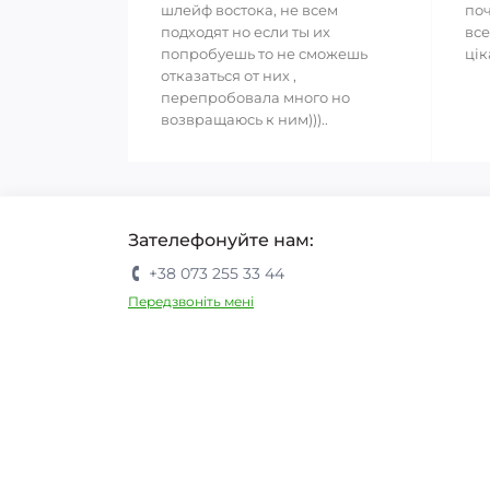
шлейф востока, не всем
поч
подходят но если ты их
все
попробуешь то не сможешь
цік
отказаться от них ,
перепробовала много но
возвращаюсь к ним)))..
Зателефонуйте нам:
+38 073 255 33 44
Передзвоніть мені