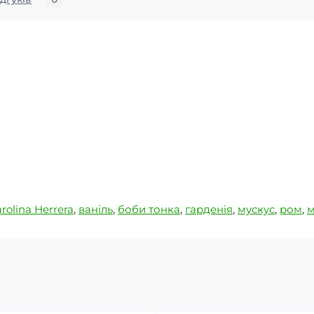
rolina Herrera
,
ваніль
,
боби тонка
,
гарденія
,
мускус
,
ром
,
м