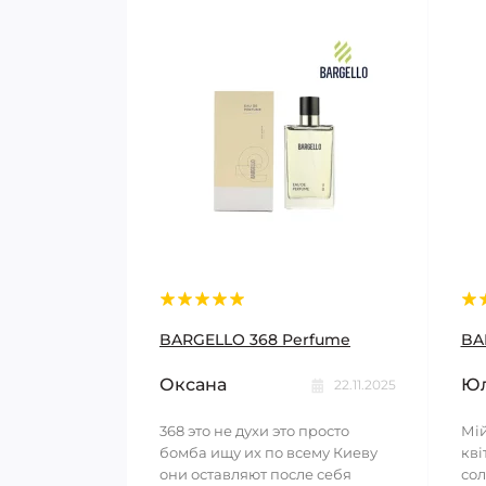
BARGELLO 368 Perfume
BA
Оксана
Юл
22.11.2025
368 это не духи это просто
Мій
бомба ищу их по всему Киеву
кві
они оставляют после себя
сол