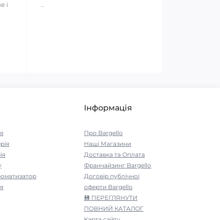
е і
..
Інформація
я
Про Bargello
рія
Наші Магазини
ія
Доставка та Оплата
у
Франчайзинг Bargello
роматизатор
Договір публічної
я
оферти Bargello
💾 ПЕРЕГЛЯНУТИ
ПОВНИЙ КАТАЛОГ
Карта сайту