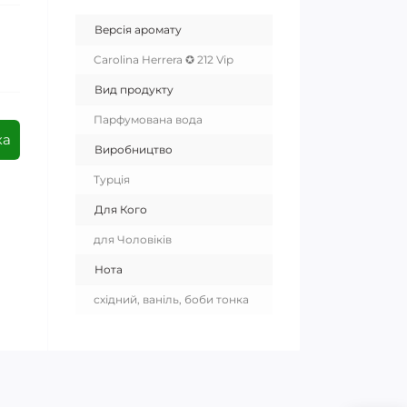
Версія аромату
Carolina Herrera ✪ 212 Vip
Вид продукту
Парфумована вода
ка
Виробництво
Турція
Для Кого
для Чоловіків
Нота
східний, ваніль, боби тонка