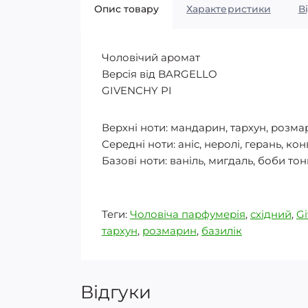
Опис товару
Характеристики
В
Чоловічий аромат
Версія від BARGELLO
GIVENCHY PI
Верхні ноти: мандарин, тархун, розма
Середні ноти: аніс, неролі, герань, кон
Базові ноти: ваніль, мигдаль, боби тон
Теги:
Чоловіча парфумерія
,
східний
,
Gi
тархун
,
розмарин
,
базилік
Відгуки