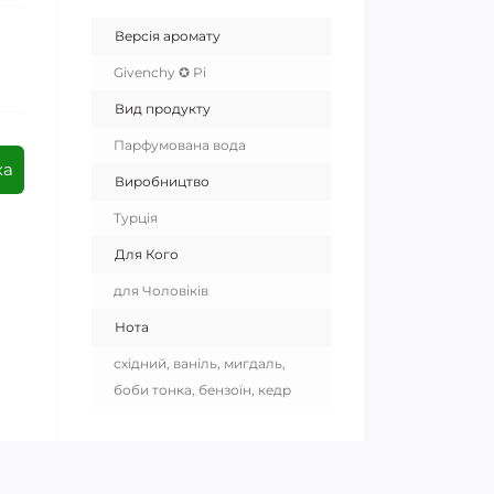
Версія аромату
Givenchy ✪ Pi
Вид продукту
Парфумована вода
ка
Виробництво
Турція
Для Кого
для Чоловіків
Нота
східний, ваніль, мигдаль,
боби тонка, бензоїн, кедр