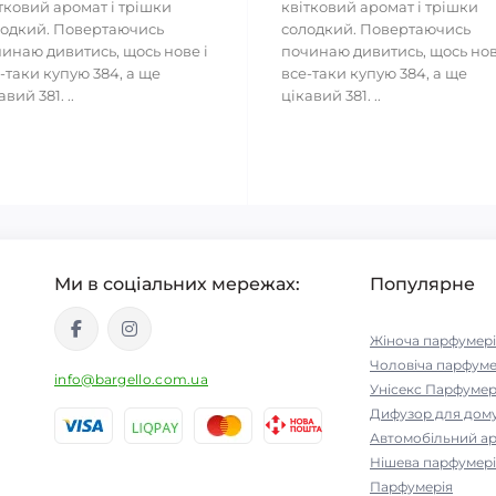
тковий аромат і трішки
квітковий аромат і трішки
одкий. Повертаючись
солодкий. Повертаючись
инаю дивитись, щось нове і
починаю дивитись, щось нов
-таки купую 384, а ще
все-таки купую 384, а ще
авий 381. ..
цікавий 381. ..
Ми в соціальних мережах:
Популярне
Жіноча парфумері
Чоловіча парфуме
info@bargello.com.ua
Унісекс Парфумер
Дифузор для дом
Автомобільний а
Нішева парфумері
Парфумерія