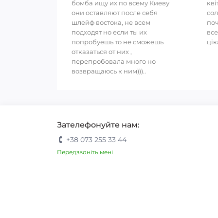
бомба ищу их по всему Киеву
кві
они оставляют после себя
сол
шлейф востока, не всем
поч
подходят но если ты их
все
попробуешь то не сможешь
цік
отказаться от них ,
перепробовала много но
возвращаюсь к ним)))..
Зателефонуйте нам:
+38 073 255 33 44
Передзвоніть мені