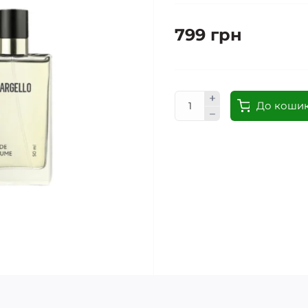
799 грн
До коши