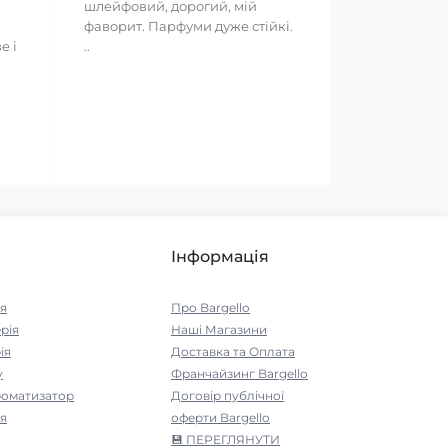
шлейфовий, дорогий, мій
фаворит. Парфуми дуже стійкі.
е і
..
Інформація
я
Про Bargello
рія
Наші Магазини
ія
Доставка та Оплата
у
Франчайзинг Bargello
роматизатор
Договір публічної
я
оферти Bargello
💾 ПЕРЕГЛЯНУТИ