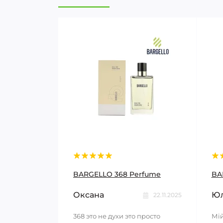
BARGELLO 368 Perfume
BA
Оксана
Юл
22.11.2025
368 это не духи это просто
Мій