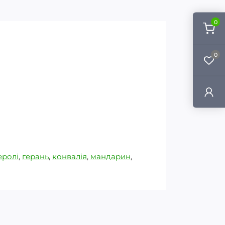
0
0
еролі
,
герань
,
конвалія
,
мандарин
,