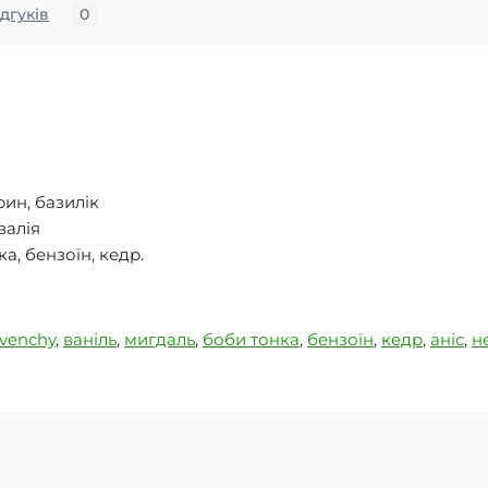
ідгуків
0
рин, базилік
валія
ка, бензоїн, кедр.
venchy
,
ваніль
,
мигдаль
,
боби тонка
,
бензоїн
,
кедр
,
аніс
,
н