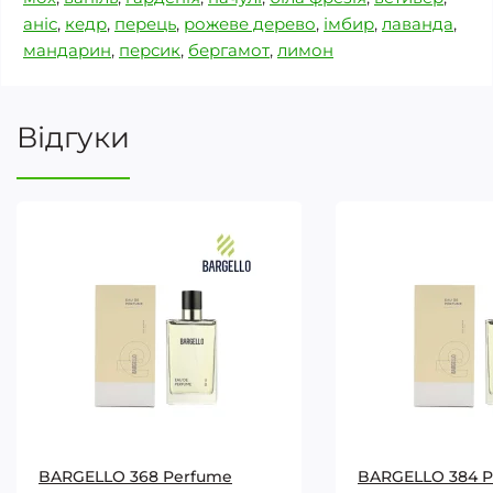
аніс
,
кедр
,
перець
,
рожеве дерево
,
імбир
,
лаванда
,
мандарин
,
персик
,
бергамот
,
лимон
Відгуки
BARGELLO 368 Perfume
BARGELLO 384 