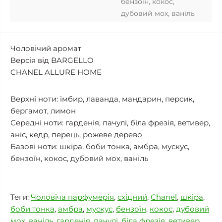
бензоїн, кокос,
дубовий мох, ваніль
Чоловічий аромат
Версія від BARGELLO
CHANEL ALLURE HOME
Верхні ноти: імбир, лаванда, мандарин, персик,
бергамот, лимон
Середні ноти: гарденія, пачулі, біла фрезія, ветивер,
аніс, кедр, перець, рожеве дерево
Базові ноти: шкіра, боби тонка, амбра, мускус,
бензоїн, кокос, дубовий мох, ваніль
Теги:
Чоловіча парфумерія
,
східний
,
Chanel
,
шкіра
,
боби тонка
,
амбра
,
мускус
,
бензоїн
,
кокос
,
дубовий
мох
,
ваніль
,
гарденія
,
пачулі
,
біла фрезія
,
ветивер
,