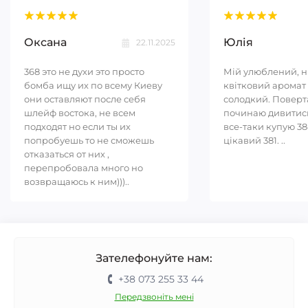
Оксана
Юлія
22.11.2025
368 это не духи это просто
Мій улюблений, 
бомба ищу их по всему Киеву
квітковий аромат 
они оставляют после себя
солодкий. Повер
шлейф востока, не всем
починаю дивитись
подходят но если ты их
все-таки купую 38
попробуешь то не сможешь
цікавий 381. ..
отказаться от них ,
перепробовала много но
возвращаюсь к ним)))..
Зателефонуйте нам:
+38 073 255 33 44
Передзвоніть мені