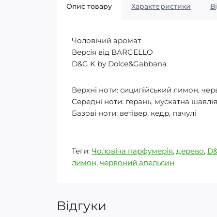
Опис товару
Характеристики
В
Чоловічий аромат
Версія від BARGELLO
D&G K by Dolce&Gabbana
Верхні ноти: сицилійський лимон, че
Середні ноти: герань, мускатна шавлі
Базові ноти: ветівер, кедр, пачулі
Теги:
Чоловіча парфумерія
,
дерево
,
D
лимон
,
червоний апельсин
Відгуки