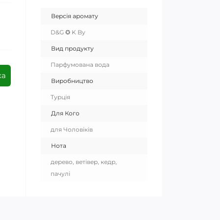
Версія аромату
D&G ✪ K By
Вид продукту
Парфумована вода
ка
Виробництво
Турція
Для Кого
для Чоловіків
Нота
дерево, ветівер, кедр,
пачулі