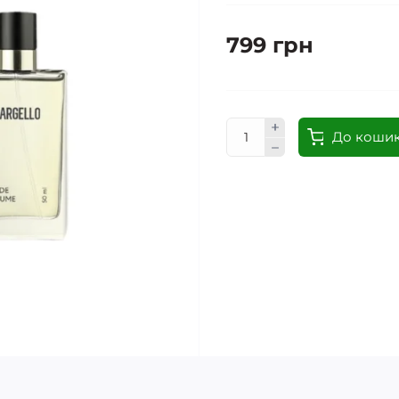
799 грн
До коши