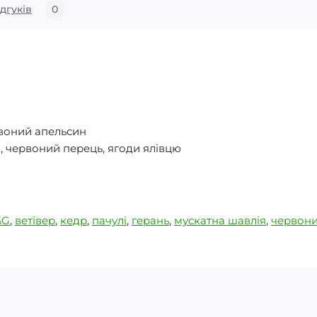
ідгуків
0
рвоний апельсин
я, червоний перець, ягоди ялівцю
&G
,
ветівер
,
кедр
,
пачулі
,
герань
,
мускатна шавлія
,
червони