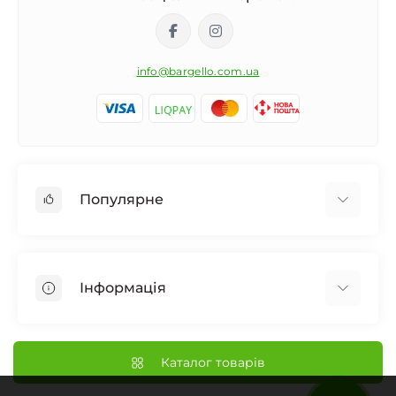
info@bargello.com.ua
Популярне
Жіноча парфумерія
Чоловіча парфумерія
Інформація
Унісекс Парфумерія
Дифузор для дому
Про Bargello
Автомобільний ароматизатор
Наші Магазини
Каталог товарів
Нішева парфумерія
Доставка та Оплата