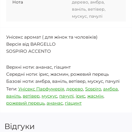
Нота
дерево, амбра,
ваніль, ветівер,
мускус, пачулі
Унісекс аромат ( для жінок та чоловіків)
Версія від BARGELLO
SOSPIRO ACCENTO
Верхні ноти: ананас, гіацинт
Середні ноти: ірис, жасмин, рожевий перець
Базові ноти: амбра, ваніль, ветівер, мускус, пачулі
Теги:
Унісекс Парфумерія
,
дерево
,
Sospiro
,
амбра
,
ваніль
,
ветівер
,
мускус
,
пачулі
,
ірис
,
жасмін
,
рожевий перець
,
ананас
,
гіацинт
Відгуки