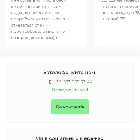
они оставляют после себя
солодкий. Повер
шлейф востока, не всем
починаю дивитись
подходят но если ты их
все-таки купую 38
попробуешь то не сможешь
цікавий 381. ..
отказаться от них ,
перепробовала много но
возвращаюсь к ним)))..
Зателефонуйте нам:
+38 073 255 33 44
Передзвоніть мені
До контактів
Ми в соціальних мережах: