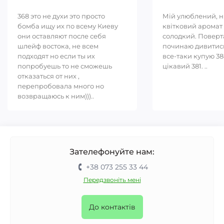
368 это не духи это просто
Мій улюблений, 
бомба ищу их по всему Киеву
квітковий аромат 
они оставляют после себя
солодкий. Повер
шлейф востока, не всем
починаю дивитись
подходят но если ты их
все-таки купую 38
попробуешь то не сможешь
цікавий 381. ..
отказаться от них ,
перепробовала много но
возвращаюсь к ним)))..
Зателефонуйте нам:
+38 073 255 33 44
Передзвоніть мені
До контактів