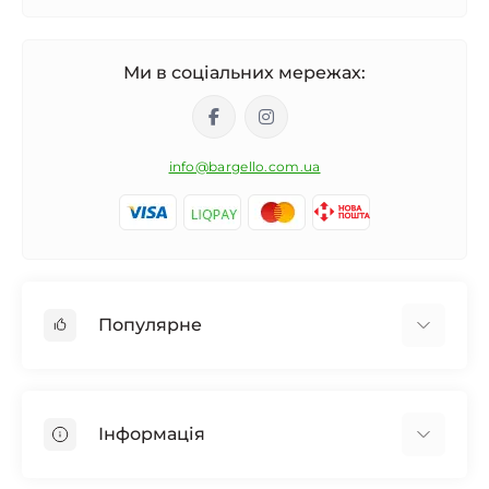
Ми в соціальних мережах:
info@bargello.com.ua
Популярне
Жіноча парфумерія
Чоловіча парфумерія
Інформація
Унісекс Парфумерія
Дифузор для дому