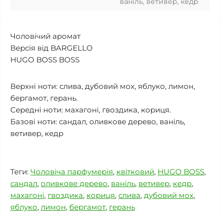
ваніль, ветивер, кедр
Чоловічий аромат
Версія від BARGELLO
HUGO BOSS BOSS
Верхні ноти: слива, дубовий мох, яблуко, лимон,
бергамот, герань.
Середні ноти: махагоні, гвоздика, кориця.
Базові ноти: сандал, оливкове дерево, ваніль,
ветивер, кедр
Теги:
Чоловіча парфумерія
,
квітковий
,
HUGO BOSS
,
сандал
,
оливкове дерево
,
ваніль
,
ветивер
,
кедр
,
махагоні
,
гвоздика
,
кориця
,
слива
,
дубовий мох
,
яблуко
,
лимон
,
бергамот
,
герань