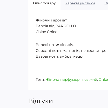
Опис товару
Характеристики
В
Жіночий аромат
Версія від BARGELLO
Chloe Chloe
Верхні ноти: півонія.
Середні ноти: магнолія, пелюстки тро
Базові ноти: амбра, кедр
Теги:
Жіноча парфумерія
,
свіжий
,
Chlo
Відгуки