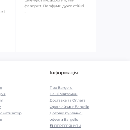
шлейфовий, дорогий, мій
фаворит. Парфуми дуже стійкі.
е і
..
Інформація
я
Про Bargello
рія
Наші Магазини
ія
Доставка та Оплата
у
Франчайзинг Bargello
роматизатор
Договір публічної
я
оферти Bargello
💾 ПЕРЕГЛЯНУТИ