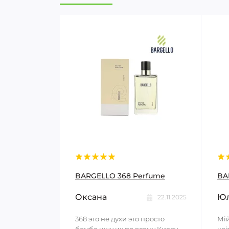
BARGELLO 368 Perfume
BA
Оксана
Юл
22.11.2025
368 это не духи это просто
Мій