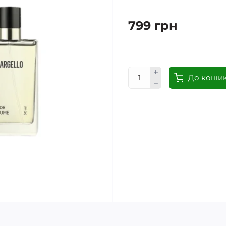
799 грн
До коши