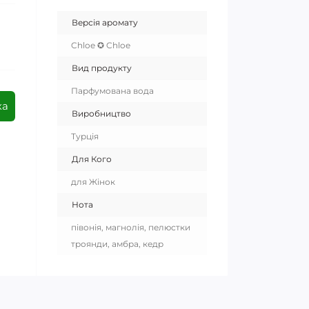
Версія аромату
Chloe ✪ Chloe
Вид продукту
Парфумована вода
ка
Виробництво
Турція
Для Кого
для Жінок
Нота
півонія, магнолія, пелюстки
троянди, амбра, кедр