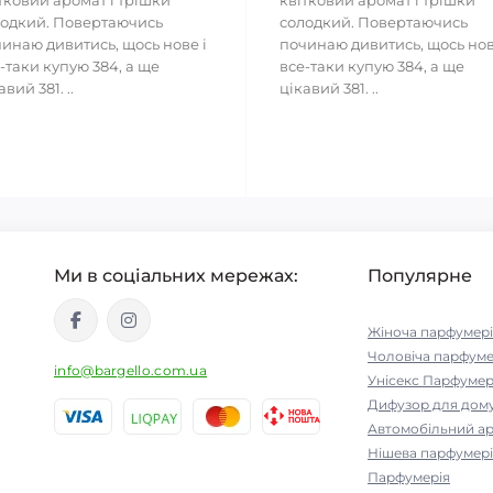
тковий аромат і трішки
квітковий аромат і трішки
одкий. Повертаючись
солодкий. Повертаючись
инаю дивитись, щось нове і
починаю дивитись, щось нов
-таки купую 384, а ще
все-таки купую 384, а ще
авий 381. ..
цікавий 381. ..
Ми в соціальних мережах:
Популярне
Жіноча парфумері
Чоловіча парфуме
info@bargello.com.ua
Унісекс Парфумер
Дифузор для дом
Автомобільний а
Нішева парфумері
Парфумерія