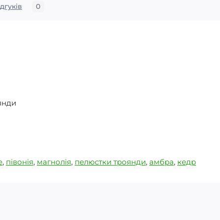
ідгуків
0
янди
e
,
півонія
,
магнолія
,
пелюстки троянди
,
амбра
,
кедр