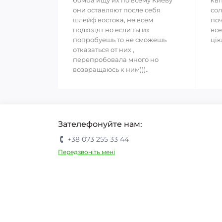
бомба ищу их по всему Киеву
кві
они оставляют после себя
сол
шлейф востока, не всем
поч
подходят но если ты их
все
попробуешь то не сможешь
цік
отказаться от них ,
перепробовала много но
возвращаюсь к ним)))..
Зателефонуйте нам:
+38 073 255 33 44
Передзвоніть мені