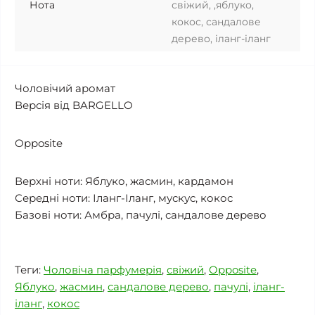
Нота
свіжий, ,яблуко,
кокос, сандалове
дерево, іланг-іланг
Чоловічий аромат
Версія від BARGELLO
Opposite
Верхні ноти: Яблуко, жасмин, кардамон
Середні ноти: Іланг-Іланг, мускус, кокос
Базові ноти:
Амбра, пачулі, сандалове дерево
Теги:
Чоловіча парфумерія
,
свіжий
,
Opposite
,
Яблуко
,
жасмин
,
сандалове дерево
,
пачулі
,
іланг-
іланг
,
кокос