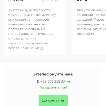
368 это не духи это просто
Мій улюблений, 
бомба ищу их по всему Киеву
квітковий аромат 
они оставляют после себя
солодкий. Повер
шлейф востока, не всем
починаю дивитись
подходят но если ты их
все-таки купую 38
попробуешь то не сможешь
цікавий 381. ..
отказаться от них ,
перепробовала много но
возвращаюсь к ним)))..
Зателефонуйте нам:
+38 073 255 33 44
Передзвоніть мені
До контактів