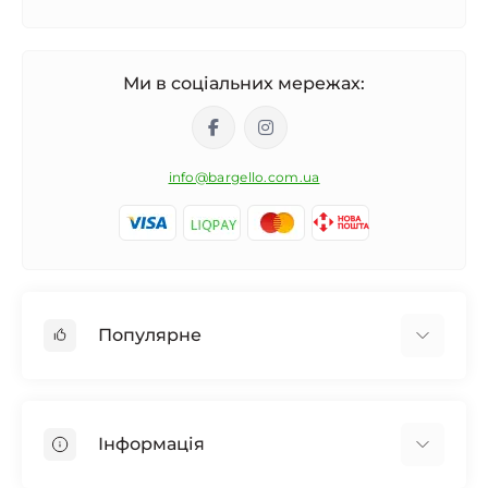
Ми в соціальних мережах:
info@bargello.com.ua
Популярне
Жіноча парфумерія
Чоловіча парфумерія
Інформація
Унісекс Парфумерія
Дифузор для дому