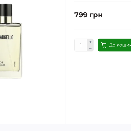
799 грн
До коши