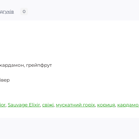
ідгуків
0
, кардамон, грейпфрут
тівер
ior
,
Sauvage Elixir
,
свіжі
,
мускатний горіх
,
кориця
,
кардамо