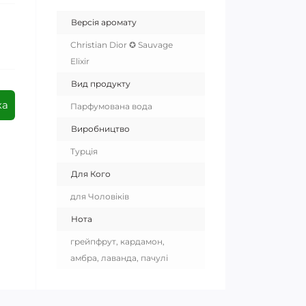
Версія аромату
Christian Dior ✪ Sauvage
Elixir
Вид продукту
ка
Парфумована вода
Виробництво
Турція
Для Кого
для Чоловіків
Нота
грейпфрут, кардамон,
амбра, лаванда, пачулі