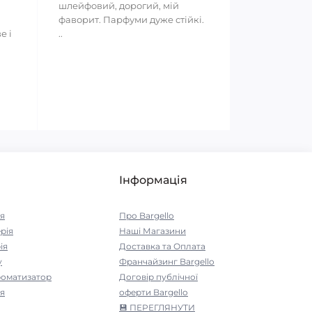
шлейфовий, дорогий, мій
фаворит. Парфуми дуже стійкі.
е і
..
Інформація
я
Про Bargello
рія
Наші Магазини
ія
Доставка та Оплата
у
Франчайзинг Bargello
роматизатор
Договір публічної
я
оферти Bargello
💾 ПЕРЕГЛЯНУТИ