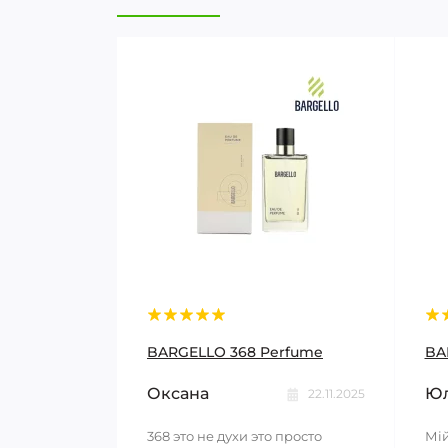
BARGELLO 368 Perfume
BA
Оксана
Юл
22.11.2025
368 это не духи это просто
Мій