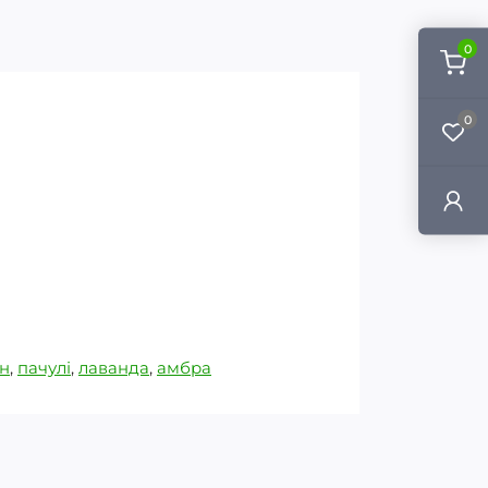
0
0
н
,
пачулі
,
лаванда
,
амбра