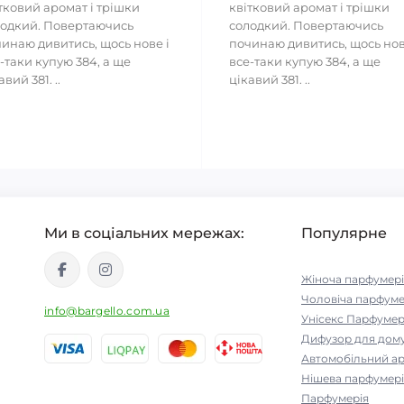
тковий аромат і трішки
квітковий аромат і трішки
одкий. Повертаючись
солодкий. Повертаючись
инаю дивитись, щось нове і
починаю дивитись, щось нов
-таки купую 384, а ще
все-таки купую 384, а ще
авий 381. ..
цікавий 381. ..
Ми в соціальних мережах:
Популярне
Жіноча парфумері
Чоловіча парфуме
info@bargello.com.ua
Унісекс Парфумер
Дифузор для дом
Автомобільний а
Нішева парфумері
Парфумерія