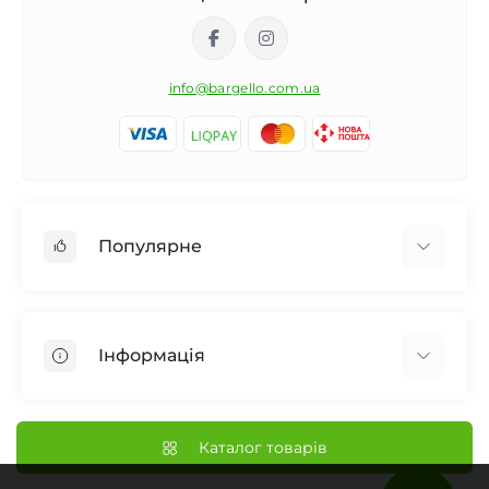
info@bargello.com.ua
Популярне
Жіноча парфумерія
Чоловіча парфумерія
Інформація
Унісекс Парфумерія
Дифузор для дому
Про Bargello
Автомобільний ароматизатор
Наші Магазини
Каталог товарів
Нішева парфумерія
Доставка та Оплата