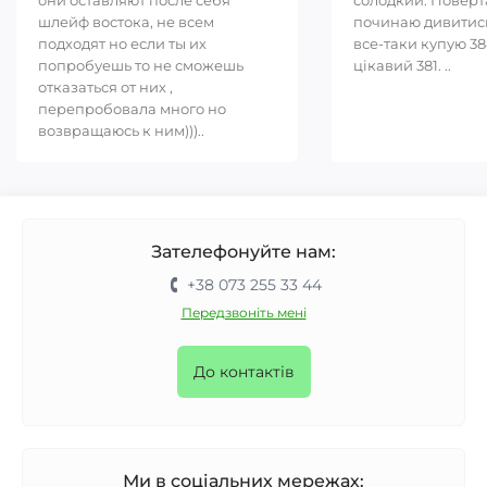
они оставляют после себя
солодкий. Повер
шлейф востока, не всем
починаю дивитись
подходят но если ты их
все-таки купую 38
попробуешь то не сможешь
цікавий 381. ..
отказаться от них ,
перепробовала много но
возвращаюсь к ним)))..
Зателефонуйте нам:
+38 073 255 33 44
Передзвоніть мені
До контактів
Ми в соціальних мережах: