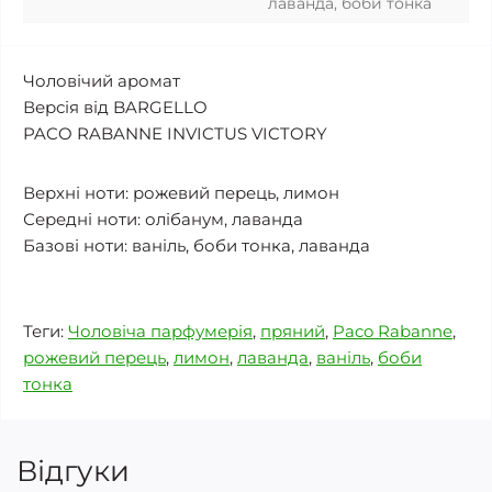
лаванда, боби тонка
Чоловічий аромат
Версія від BARGELLO
PACO RABANNE INVICTUS VICTORY
Верхні ноти: рожевий перець, лимон
Середні ноти: олібанум, лаванда
Базові ноти: ваніль, боби тонка, лаванда
Теги:
Чоловіча парфумерія
,
пряний
,
Paco Rabanne
,
рожевий перець
,
лимон
,
лаванда
,
ваніль
,
боби
тонка
Відгуки