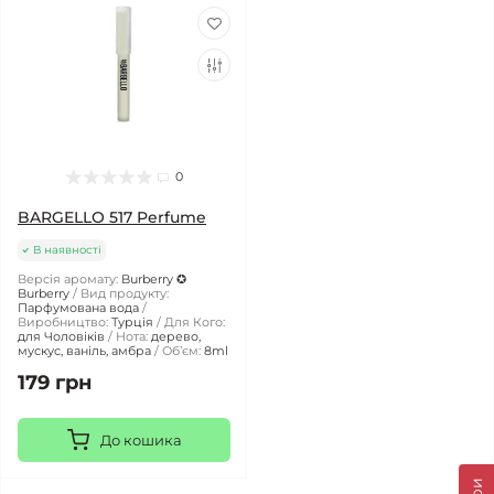
0
BARGELLO 517 Perfume
В наявності
Версія аромату:
Burberry ✪
Burberry
Вид продукту:
Парфумована вода
Виробництво:
Турція
Для Кого:
для Чоловіків
Нота:
дерево,
мускус, ваніль, амбра
Обʼєм:
8ml
179 грн
До кошика