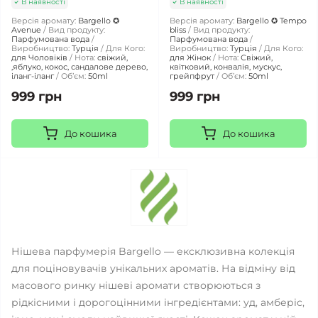
В наявності
В наявності
Версія аромату:
Bargello ✪
Версія аромату:
Bargello ✪ Tempo
Avenue
Вид продукту:
bliss
Вид продукту:
Парфумована вода
Парфумована вода
Виробництво:
Турція
Для Кого:
Виробництво:
Турція
Для Кого:
для Чоловіків
Нота:
свіжий,
для Жінок
Нота:
Свіжий,
,яблуко, кокос, сандалове дерево,
квітковий, конвалія, мускус,
іланг-іланг
Обʼєм:
50ml
грейпфрут
Обʼєм:
50ml
999 грн
999 грн
До кошика
До кошика
Нішева парфумерія Bargello — ексклюзивна колекція
для поціновувачів унікальних ароматів. На відміну від
масового ринку нішеві аромати створюються з
рідкісними і дорогоцінними інгредієнтами: уд, амберіс,