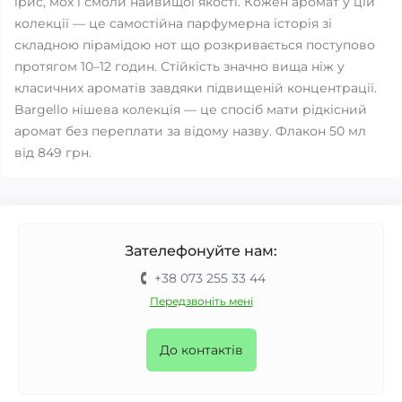
іриc, мох і смоли найвищої якості. Кожен аромат у цій
колекції — це самостійна парфумерна історія зі
складною пірамідою нот що розкривається поступово
протягом 10–12 годин. Стійкість значно вища ніж у
класичних ароматів завдяки підвищеній концентрації.
Bargello нішева колекція — це спосіб мати рідкісний
аромат без переплати за відому назву. Флакон 50 мл
від 849 грн.
Зателефонуйте нам:
+38 073 255 33 44
Передзвоніть мені
До контактів