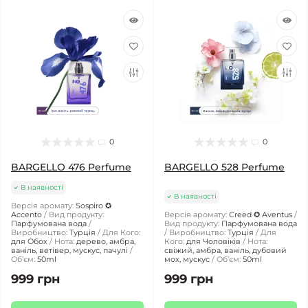
0
0
BARGELLO 476 Perfume
BARGELLO 528 Perfume
В наявності
В наявності
Версія аромату:
Sospiro ✪
Accento
Вид продукту:
Версія аромату:
Creed ✪ Aventus
Парфумована вода
Вид продукту:
Парфумована вода
Виробництво:
Турція
Для Кого:
Виробництво:
Турція
Для
для Обох
Нота:
дерево, амбра,
Кого:
для Чоловіків
Нота:
ваніль, ветівер, мускус, пачулі
свіжий, амбра, ваніль, дубовий
Обʼєм:
50ml
мох, мускус
Обʼєм:
50ml
999 грн
999 грн