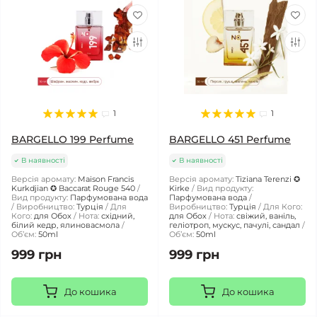
1
1
BARGELLO 199 Perfume
BARGELLO 451 Perfume
В наявності
В наявності
Версія аромату:
Maison Francis
Версія аромату:
Tiziana Terenzi ✪
Kurkdjian ✪ Baccarat Rouge 540
Kirke
Вид продукту:
Вид продукту:
Парфумована вода
Парфумована вода
Виробництво:
Турція
Для
Виробництво:
Турція
Для Кого:
Кого:
для Обох
Нота:
східний,
для Обох
Нота:
свіжий, ваніль,
білий кедр, ялиновасмола
геліотроп, мускус, пачулі, сандал
Обʼєм:
50ml
Обʼєм:
50ml
999 грн
999 грн
До кошика
До кошика