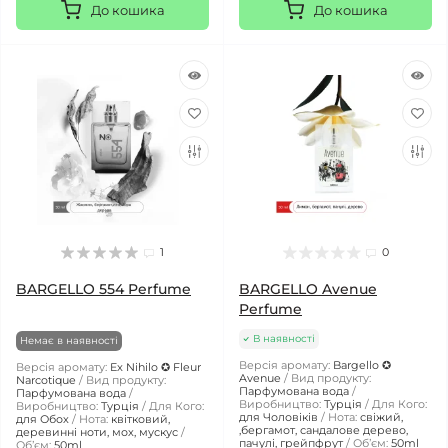
До кошика
До кошика
1
0
BARGELLO 554 Perfume
BARGELLO Avenue
Perfume
В наявності
Немає в наявності
Версія аромату:
Bargello ✪
Версія аромату:
Ex Nihilo ✪ Fleur
Avenue
Вид продукту:
Narcotique
Вид продукту:
Парфумована вода
Парфумована вода
Виробництво:
Турція
Для Кого:
Виробництво:
Турція
Для Кого:
для Чоловіків
Нота:
свіжий,
для Обох
Нота:
квітковий,
,бергамот, сандалове дерево,
деревинні ноти, мох, мускус
пачулі, грейпфрут
Обʼєм:
50ml
Обʼєм:
50ml