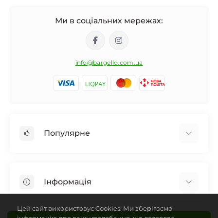
Ми в соціальних мережах:
info@bargello.com.ua
Популярне
Жіноча парфумерія
Чоловіча парфумерія
Інформація
Унісекс Парфумерія
Дифузор для дому
Про Bargello
Цей сайт використовує Cookies. Ми зберігаємо
Автомобільний ароматизатор