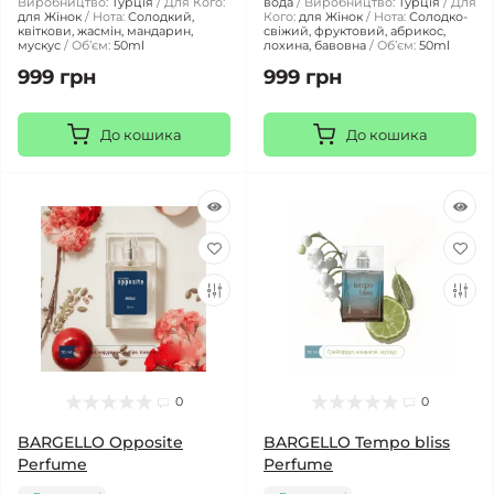
Виробництво:
Турція
Для Кого:
вода
Виробництво:
Турція
Для
для Жінок
Нота:
Солодкий,
Кого:
для Жінок
Нота:
Солодко-
квіткови, жасмін, мандарин,
свіжий, фруктовий, абрикос,
мускус
Обʼєм:
50ml
лохина, бавовна
Обʼєм:
50ml
999 грн
999 грн
До кошика
До кошика
0
0
BARGELLO Opposite
BARGELLO Tempo bliss
Perfume
Perfume