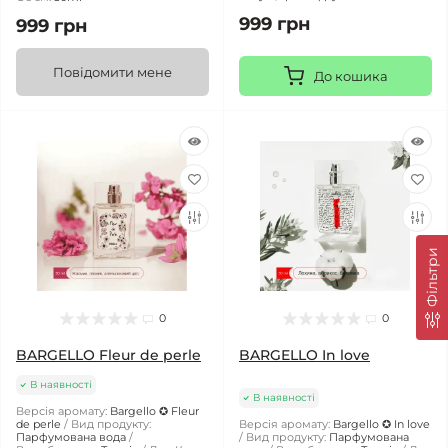
999 грн
999 грн
Повідомити мене
До кошика
Фільтри
0
0
BARGELLO Fleur de perle
BARGELLO In love
В наявності
В наявності
Версія аромату:
Bargello ✪ Fleur
de perle
Вид продукту:
Версія аромату:
Bargello ✪ In love
Парфумована вода
Вид продукту:
Парфумована