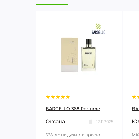
BARGELLO 368 Perfume
BA
Оксана
Юл
22.11.2025
368 это не духи это просто
Мій