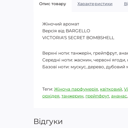
Опис товару
Характеристики
В
Жіночий аромат
Версія від BARGELLO
VICTORIA'S SECRET BOMBSHELL
Верхні ноти: танжерін, грейпфрут, ана
Середні ноти: жасмин, червоні ягоди, к
Базові ноти: мускус, дерево, дубовий 
Теги:
Жіноча парфумерія
,
квітковий
,
Vi
орхідея
,
танжерин
,
грейпфрут
,
ананас
Відгуки