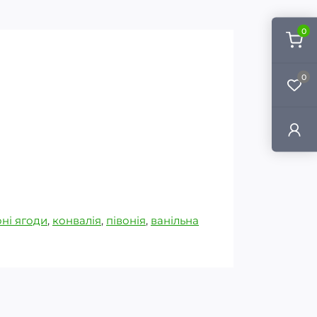
0
0
ні ягоди
,
конвалія
,
півонія
,
ванільна