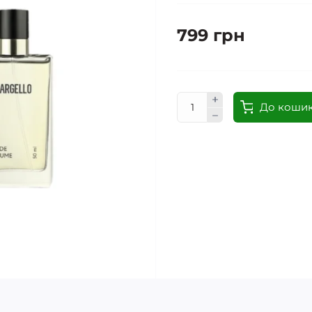
799 грн
До коши