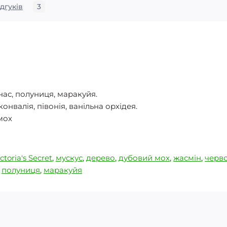
ідгуків
3
нас, полуниця, маракуйя.
онвалія, півонія, ванільна орхідея.
мох
ctoria's Secret
,
мускус
,
дерево
,
дубовий мох
,
жасмін
,
черво
,
полуниця
,
маракуйя