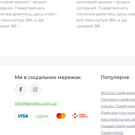
тковий аромат і трішки
квітковий аромат і трішки
одкий. Повертаючись
солодкий. Повертаючись
инаю дивитись, щось нове і
починаю дивитись, щось нов
-таки купую 384, а ще
все-таки купую 384, а ще
авий 381. ..
цікавий 381. ..
Ми в соціальних мережах:
Популярне
Жіноча парфумері
Чоловіча парфуме
info@bargello.com.ua
Унісекс Парфумер
Дифузор для дом
Автомобільний а
Нішева парфумері
Парфумерія