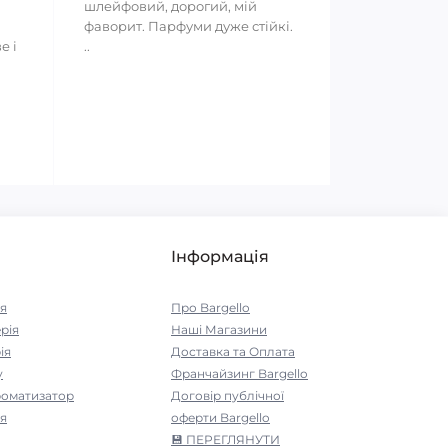
шлейфовий, дорогий, мій
фаворит. Парфуми дуже стійкі.
е і
..
Інформація
я
Про Bargello
рія
Наші Магазини
ія
Доставка та Оплата
у
Франчайзинг Bargello
роматизатор
Договір публічної
я
оферти Bargello
💾 ПЕРЕГЛЯНУТИ