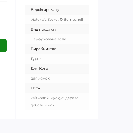
Версія аромату
Victoria's Secret ✪ Bombshell
Вид продукту
Парфумована вода
ка
Виробництво
Турція
Для Кого
для Жінок
Нота
квітковий, мускус, дерево,
дубовий мох