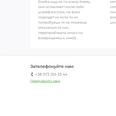
бомба ищу их по всему Киеву
кві
они оставляют после себя
сол
шлейф востока, не всем
поч
подходят но если ты их
все
попробуешь то не сможешь
цік
отказаться от них ,
перепробовала много но
возвращаюсь к ним)))..
Зателефонуйте нам:
+38 073 255 33 44
Передзвоніть мені