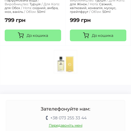
Парфумована вода
Виробництво:
Турція
Для Кого:
Виробництво:
Турція
Для Кого:
для Жінок
Нота:
Свіжий,
для Обох
Нота:
східний, амбра,
квітковий, конвалія, мускус,
мох, ваніль
Обʼєм:
50ml
грейпфрут
Обʼєм:
50ml
799 грн
999 грн
До кошика
До кошика
Зателефонуйте нам:
+38 073 255 33 44
Передзвоніть мені