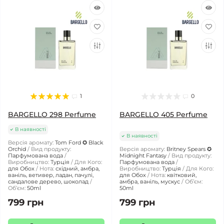
1
0
BARGELLO 298 Perfume
BARGELLO 405 Perfume
В наявності
В наявності
Версія аромату:
Tom Ford ✪ Black
Orchid
Вид продукту:
Версія аромату:
Britney Spears ✪
Парфумована вода
Midnight Fantasy
Вид продукту:
Виробництво:
Турція
Для Кого:
Парфумована вода
для Обох
Нота:
східний, амбра,
Виробництво:
Турція
Для Кого:
ваніль, ветивер, ладан, пачулі,
для Обох
Нота:
квітковий,
сандалове дерево, шоколад
амбра, ваніль, мускус
Обʼєм:
Обʼєм:
50ml
50ml
799 грн
799 грн