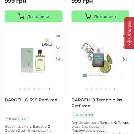
999 грн
999 грн
До кошика
До кошика
Фільтри
0
0
BARGELLO 598 Perfume
BARGELLO Tempo bliss
Perfume
В наявності
В наявності
Версія аромату:
Bargello ✪ Tempo
Версія аромату:
Bargello ✪
bliss
Вид продукту:
Golden Dust
Вид продукту:
Парфумована вода