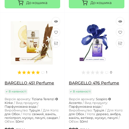
До кошика
До кошика
1
0
BARGELLO 451 Perfume
BARGELLO 476 Perfume
В наявності
В наявності
Версія аромату:
Tiziana Terenzi ✪
Версія аромату:
Sospiro ✪
Kirke
Вид продукту:
Accento
Вид продукту:
Парфумована вода
Парфумована вода
Виробництво:
Турція
Для Кого:
Виробництво:
Турція
Для Кого:
для Обох
Нота:
свіжий, ваніль,
для Обох
Нота:
дерево, амбра,
геліотроп, мускус, пачулі, сандал
ваніль, ветівер, мускус, пачулі
Обʼєм:
50ml
Обʼєм:
50ml