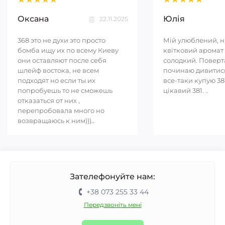
Оксана
Юлія
22.11.2025
368 это не духи это просто
Мій улюблений, 
бомба ищу их по всему Киеву
квітковий аромат 
они оставляют после себя
солодкий. Повер
шлейф востока, не всем
починаю дивитись
подходят но если ты их
все-таки купую 38
попробуешь то не сможешь
цікавий 381. ..
отказаться от них ,
перепробовала много но
возвращаюсь к ним)))..
Зателефонуйте нам:
+38 073 255 33 44
Передзвоніть мені