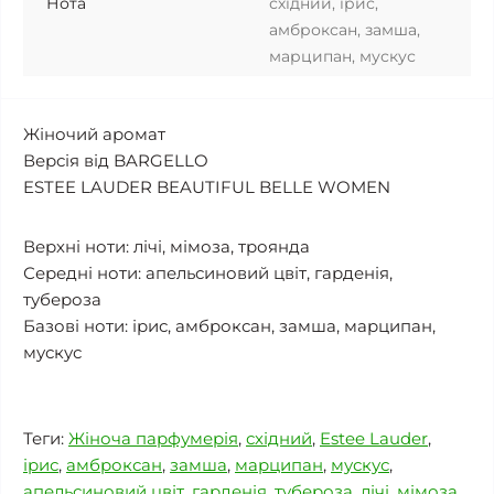
Нота
східний, ірис,
амброксан, замша,
марципан, мускус
Жіночий аромат
Версія від BARGELLO
ESTEE LAUDER BEAUTIFUL BELLE WOMEN
Верхні ноти: лічі, мімоза, троянда
Середні ноти: апельсиновий цвіт, гарденія,
тубероза
Базові ноти: ірис, амброксан, замша, марципан,
мускус
Теги:
Жіноча парфумерія
,
східний
,
Estee Lauder
,
ірис
,
амброксан
,
замша
,
марципан
,
мускус
,
апельсиновий цвіт
,
гарденія
,
тубероза
,
лічі
,
мімоза
,