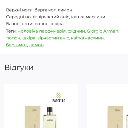
Верхні ноти: бергамот, лимон
Середні ноти: зірчастий аніс, квітка маслини
Базові ноти: тютюн, шкіра
Теги:
Чоловіча парфумерія
,
східний
,
Giorgio Armani
,
тютюн
,
шкіра
,
зірчастий аніс
,
квіткамаслини
,
бергамот
,
лимон
Відгуки