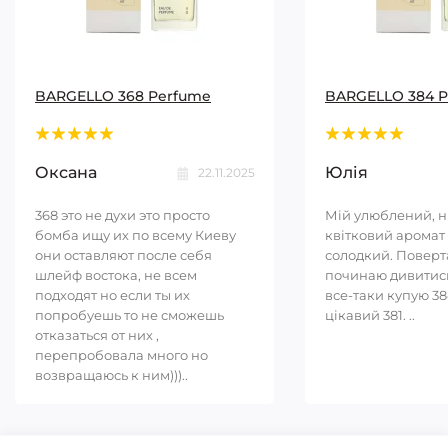
BARGELLO 368 Perfume
BARGELLO 384 
Оксана
Юлія
22.11.2025
368 это не духи это просто
Мій улюблений, 
бомба ищу их по всему Киеву
квітковий аромат 
они оставляют после себя
солодкий. Повер
шлейф востока, не всем
починаю дивитись
подходят но если ты их
все-таки купую 38
попробуешь то не сможешь
цікавий 381. ..
отказаться от них ,
перепробовала много но
возвращаюсь к ним)))..