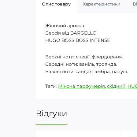
Опис товару
Характеристики
В
Жіночий аромат
Версія від BARGELLO
HUGO BOSS BOSS INTENSE
Верхні ноти: спеції, флердоранж.
Середні ноти: ваніль, троянда.
Базові ноти: сандал, амбра, пачулі.
Теги:
Жіноча парфумерія
,
східний
,
HU
Відгуки