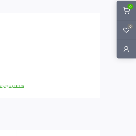
0
0
ердоранж