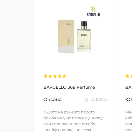
BARGELLO 368 Perfume
BA
Оксана
Юл
22.11.2025
368 это не духи это просто
Мій
бомба ищу их по всему Киеву
кві
они оставляют после себя
сол
шлейф востока, не всем
поч