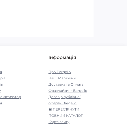
Інформація
я
Про Bargello
рія
Наші Магазини
ія
Доставка та Оплата
у
Франчайзинг Bargello
роматизатор
Договір публічної
я
оферти Bargello
💾 ПЕРЕГЛЯНУТИ
ПОВНИЙ КАТАЛОГ
Карта сайту