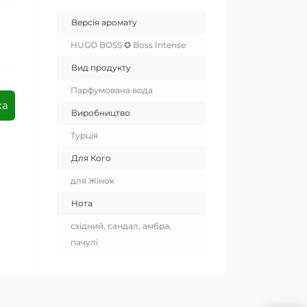
Версія аромату
HUGO BOSS ✪ Boss Intense
Вид продукту
Парфумована вода
ка
Виробництво
Турція
Для Кого
для Жінок
Нота
східний, сандал, амбра,
пачулі