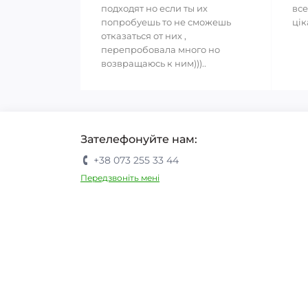
подходят но если ты их
все
попробуешь то не сможешь
цік
отказаться от них ,
перепробовала много но
возвращаюсь к ним)))..
Зателефонуйте нам:
+38 073 255 33 44
Передзвоніть мені