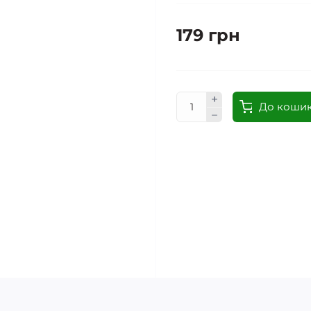
179 грн
До коши