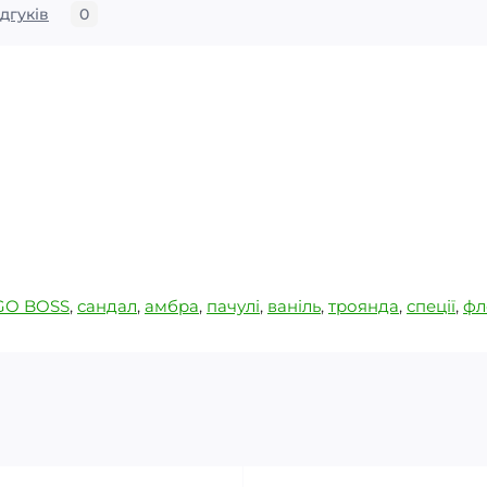
ідгуків
0
GO BOSS
,
сандал
,
амбра
,
пачулі
,
ваніль
,
троянда
,
спеції
,
фл