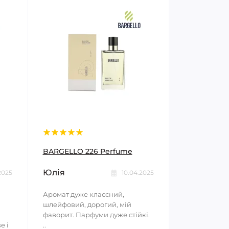
BARGELLO 226 Perfume
Юлія
2025
10.04.2025
Аромат дуже классний,
шлейфовий, дорогий, мій
фаворит. Парфуми дуже стійкі.
е і
..