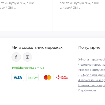
-таки купую 384, а ще
все-таки купую 384, а ще
авий 381. ..
цікавий 381. ..
Ми в соціальних мережах:
Популярне
Жіноча парфумері
Чоловіча парфуме
info@bargello.com.ua
Унісекс Парфумер
Дифузор для дом
Автомобільний а
Нішева парфумері
Парфумерія