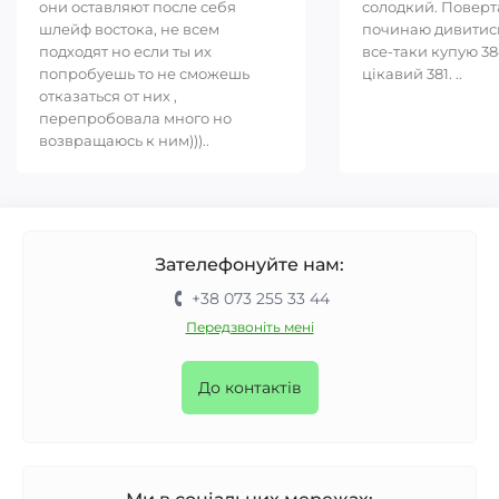
они оставляют после себя
солодкий. Повер
шлейф востока, не всем
починаю дивитись
подходят но если ты их
все-таки купую 38
попробуешь то не сможешь
цікавий 381. ..
отказаться от них ,
перепробовала много но
возвращаюсь к ним)))..
Зателефонуйте нам:
+38 073 255 33 44
Передзвоніть мені
До контактів