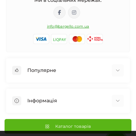
Ми в соціальних мережах:
info@bargello.com.ua
Популярне
Жіноча парфумерія
Чоловіча парфумерія
Інформація
Унісекс Парфумерія
Дифузор для дому
Про Bargello
Автомобільний ароматизатор
Наші Магазини
Каталог товарів
Нішева парфумерія
Доставка та Оплата