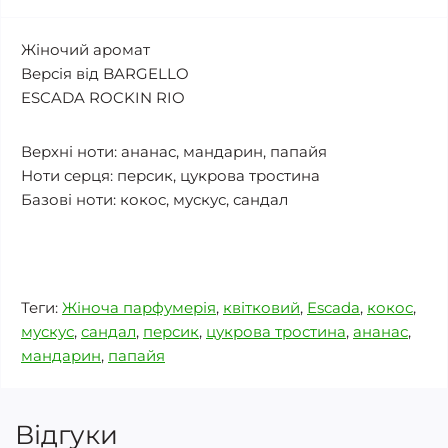
Жіночий аромат
Версія від BARGELLO
ESCADA ROCKIN RIO
Верхні ноти: ананас, мандарин, папайя
Ноти серця: персик, цукрова тростина
Базові ноти: кокос, мускус, сандал
Теги:
Жіноча парфумерія
,
квітковий
,
Escada
,
кокос
,
мускус
,
сандал
,
персик
,
цукрова тростина
,
ананас
,
мандарин
,
папайя
Відгуки