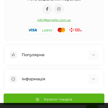
info@bargello.com.ua
Популярне
Жіноча парфумерія
Чоловіча парфумерія
Інформація
Унісекс Парфумерія
Дифузор для дому
Про Bargello
Автомобільний ароматизатор
Наші Магазини
Каталог товарів
Нішева парфумерія
Доставка та Оплата