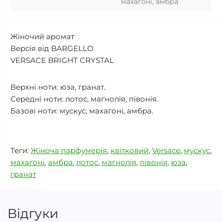
махагоні, амбра
Жіночий аромат
Версія від BARGELLO
VERSACE BRIGHT CRYSTAL
Верхні ноти: юза, гранат.
Середні ноти: лотос, магнолія, півонія.
Базові ноти: мускус, махагоні, амбра.
Теги:
Жіноча парфумерія
,
квітковий
,
Versace
,
мускус
,
махагоні
,
амбра
,
лотос
,
магнолія
,
півонія
,
юза
,
гранат
Відгуки