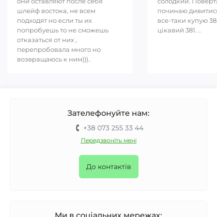
они оставляют после себя
солодкий. Повер
шлейф востока, не всем
починаю дивитись
подходят но если ты их
все-таки купую 38
попробуешь то не сможешь
цікавий 381. ..
отказаться от них ,
перепробовала много но
возвращаюсь к ним)))..
Зателефонуйте нам:
+38 073 255 33 44
Передзвоніть мені
До контактів
Ми в соціальних мережах: