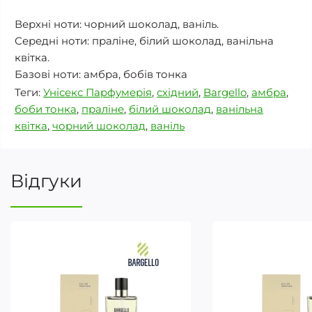
Верхні ноти: чорний шоколад, ваніль.
Середні ноти: праліне, білий шоколад, ванільна
квітка.
Базові ноти: амбра, бобів тонка
Теги:
Унісекс Парфумерія
,
східний
,
Bargello
,
амбра
,
боби тонка
,
праліне
,
білий шоколад
,
ванільна
квітка
,
чорний шоколад
,
ваніль
Відгуки