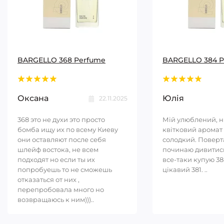
BARGELLO 368 Perfume
BARGELLO 384 
Оксана
Юлія
22.11.2025
368 это не духи это просто
Мій улюблений, 
бомба ищу их по всему Киеву
квітковий аромат 
они оставляют после себя
солодкий. Повер
шлейф востока, не всем
починаю дивитись
подходят но если ты их
все-таки купую 38
попробуешь то не сможешь
цікавий 381. ..
отказаться от них ,
перепробовала много но
возвращаюсь к ним)))..