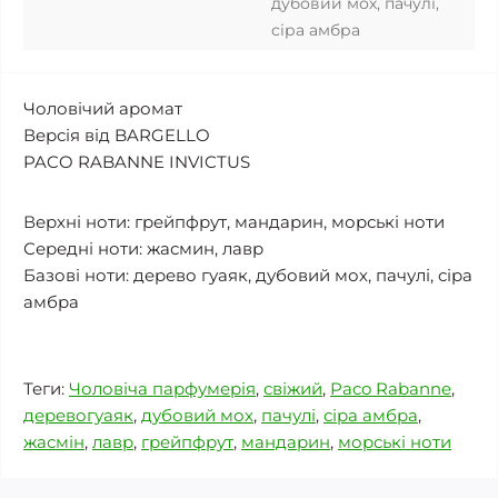
дубовий мох, пачулі,
сіра амбра
Чоловічий аромат
Версія від BARGELLO
PACO RABANNE INVICTUS
Верхні ноти: грейпфрут, мандарин, морські ноти
Середні ноти: жасмин, лавр
Базові ноти: дерево гуаяк, дубовий мох, пачулі, сіра
амбра
Теги:
Чоловіча парфумерія
,
свіжий
,
Paco Rabanne
,
деревогуаяк
,
дубовий мох
,
пачулі
,
сіра амбра
,
жасмін
,
лавр
,
грейпфрут
,
мандарин
,
морські ноти