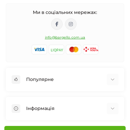
Ми в соціальних мережах:
info@bargello.com.ua
Популярне
Жіноча парфумерія
Чоловіча парфумерія
Інформація
Унісекс Парфумерія
Дифузор для дому
Про Bargello
Автомобільний ароматизатор