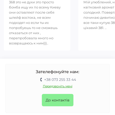
368 это не духи это просто
Мій улюблений, 
бомба ищу их по всему Киеву
квітковий аромат 
они оставляют после себя
солодкий. Повер
шлейф востока, не всем
починаю дивитись
подходят но если ты их
все-таки купую 38
попробуешь то не сможешь
цікавий 381. ..
отказаться от них ,
перепробовала много но
возвращаюсь к ним)))..
Зателефонуйте нам:
+38 073 255 33 44
Передзвоніть мені
До контактів