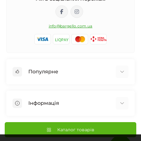
info@bargello.com.ua
Популярне
Жіноча парфумерія
Чоловіча парфумерія
Інформація
Унісекс Парфумерія
Дифузор для дому
Про Bargello
Автомобільний ароматизатор
Наші Магазини
Каталог товарів
Нішева парфумерія
Доставка та Оплата