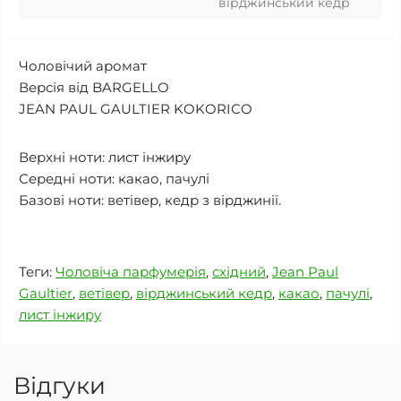
вірджинський кедр
Чоловічий аромат
Версія від BARGELLO
JEAN PAUL GAULTIER KOKORICO
Верхні ноти: лист інжиру
Середні ноти: какао, пачулі
Базові ноти: ветівер, кедр з вірджинії.
Теги:
Чоловіча парфумерія
,
східний
,
Jean Paul
Gaultier
,
ветівер
,
вірджинський кедр
,
какао
,
пачулі
,
лист інжиру
Відгуки