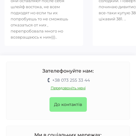
они оставляют после себя
солодкий. Повер
шлейф востока, не всем
починаю дивитись
подходят но если ты их
все-таки купую 38
попробуешь то не сможешь
цікавий 381. ..
отказаться от них ,
перепробовала много но
возвращаюсь к ним)))..
Зателефонуйте нам:
+38 073 255 33 44
Передзвоніть мені
До контактів
Ми в соціальних мережах: