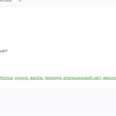
цвіт
Hunca
,
мускус
,
ваніль
,
троянда
,
апельсиновий цвіт
,
жасмі