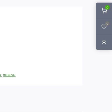
0
0
н
,
лимон