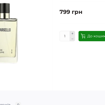
799 грн
До коши
ідгуків
0