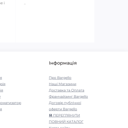
е і
..
Інформація
я
Про Bargello
рія
Наші Магазини
ія
Доставка та Оплата
у
Франчайзинг Bargello
роматизатор
Договір публічної
я
оферти Bargello
💾 ПЕРЕГЛЯНУТИ
ПОВНИЙ КАТАЛОГ
Карта сайту