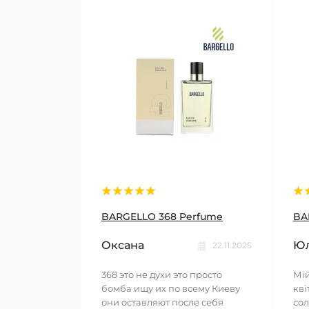
BARGELLO 368 Perfume
BA
Оксана
Юл
22.11.2025
368 это не духи это просто
Мій
бомба ищу их по всему Киеву
кві
они оставляют после себя
сол