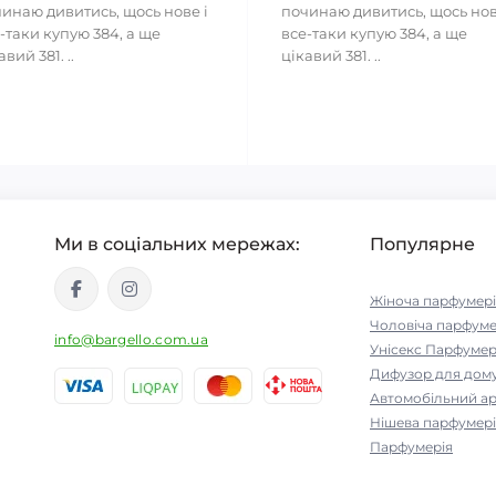
инаю дивитись, щось нове і
починаю дивитись, щось нов
-таки купую 384, а ще
все-таки купую 384, а ще
авий 381. ..
цікавий 381. ..
Ми в соціальних мережах:
Популярне
Жіноча парфумері
Чоловіча парфуме
info@bargello.com.ua
Унісекс Парфумер
Дифузор для дом
Автомобільний а
Нішева парфумері
Парфумерія