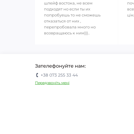
шлейф востока, не всем
поч
подходят но если ты их
все
попробуешь то не сможешь
цік
отказаться от них ,
перепробовала много но
возвращаюсь к ним)))..
Зателефонуйте нам:
+38 073 255 33 44
Передзвоніть мені