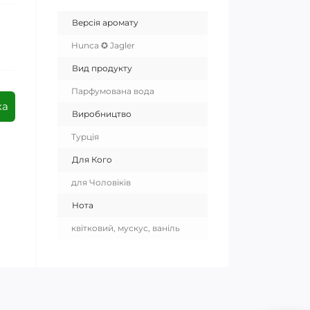
Версія аромату
Hunca ✪ Jagler
Вид продукту
Парфумована вода
ка
Виробництво
Турція
Для Кого
для Чоловіків
Нота
квітковий, мускус, ваніль