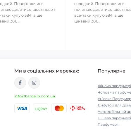
одкий. Повертаючись
солодкий. Повертаючись
инаю дивитись, щось нове і
починаю дивитись, щось нов
-таки купую 384, а ще
все-таки купую 384, а ще
авий 381. ..
цікавий 381. ..
Ми в соціальних мережах:
Популярне
Жіноча парфумері
Чоловіча парфуме
info@bargello.com.ua
Унісекс Парфумер
Дифузор для дом
Автомобільний а
Нішева парфумері
Парфумерія