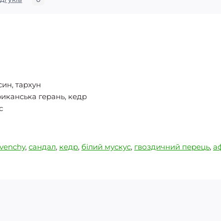
син, тархун
риканська герань, кедр
с
venchy
,
сандал
,
кедр
,
білий мускус
,
гвоздичний перець
,
а