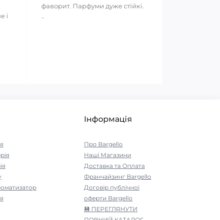
фаворит. Парфуми дуже стійкі.
е і
..
Інформація
я
Про Bargello
рія
Наші Магазини
ія
Доставка та Оплата
у
Франчайзинг Bargello
роматизатор
Договір публічної
я
оферти Bargello
💾 ПЕРЕГЛЯНУТИ
ПОВНИЙ КАТАЛОГ