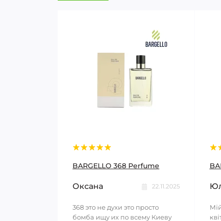
BARGELLO 368 Perfume
BA
Оксана
Юл
22.11.2025
368 это не духи это просто
Мій
бомба ищу их по всему Киеву
кві