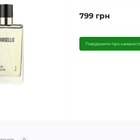
799 грн
Повідомити про наявніст
ідгуків
0