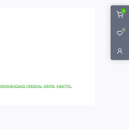
0
0
фриканська герань
,
кедр
,
кактус
,