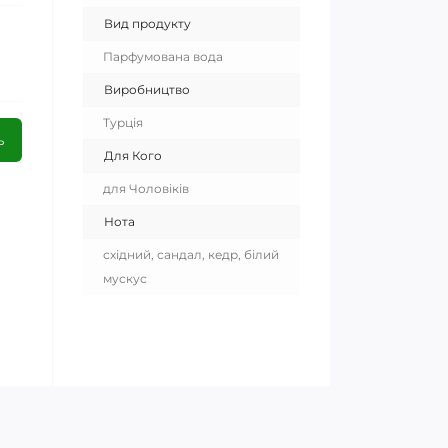
Вид продукту
Парфумована вода
Виробництво
Турція
ь
Для Кого
для Чоловіків
Нота
східний, сандал, кедр, білий
мускус