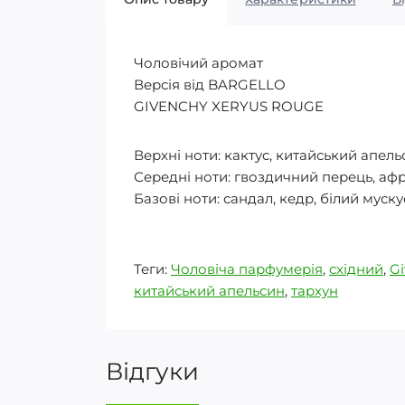
Чоловічий аромат
Версія від BARGELLO
GIVENCHY XERYUS ROUGE
Верхні ноти: кактус, китайський апель
Середні ноти: гвоздичний перець, аф
Базові ноти: сандал, кедр, білий муску
Теги:
Чоловіча парфумерія
,
східний
,
Gi
китайський апельсин
,
тархун
Відгуки