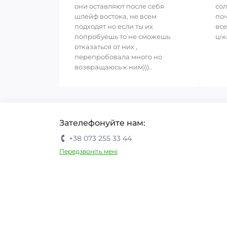
они оставляют после себя
сол
шлейф востока, не всем
поч
подходят но если ты их
все
попробуешь то не сможешь
цік
отказаться от них ,
перепробовала много но
возвращаюсь к ним)))..
Зателефонуйте нам:
+38 073 255 33 44
Передзвоніть мені