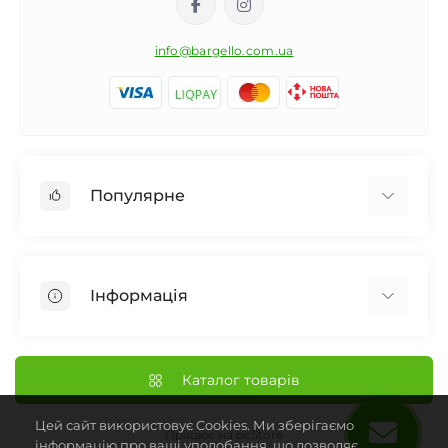
info@bargello.com.ua
Популярне
Жіноча парфумерія
Чоловіча парфумерія
Інформація
Унісекс Парфумерія
Дифузор для дому
Про Bargello
Автомобільний ароматизатор
Наші Магазини
Каталог товарів
Нішева парфумерія
Доставка та Оплата
Парфумерія
Цей сайт використовує Cookies. Ми зберігаємо
Франчайзинг Bargello
Працює на
ocStore
інформацію про ваші уподобання, що дозволяє