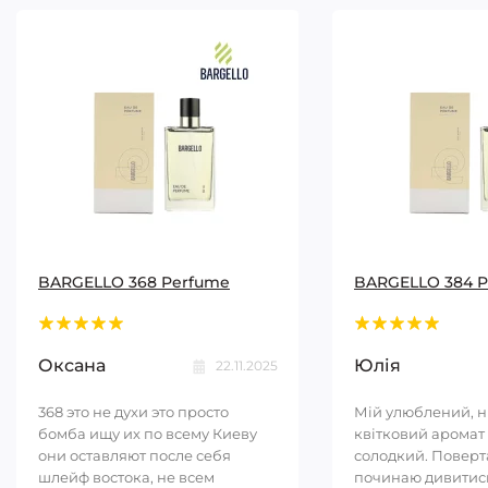
BARGELLO 368 Perfume
BARGELLO 384 
Оксана
Юлія
22.11.2025
368 это не духи это просто
Мій улюблений, 
бомба ищу их по всему Киеву
квітковий аромат 
они оставляют после себя
солодкий. Повер
шлейф востока, не всем
починаю дивитись