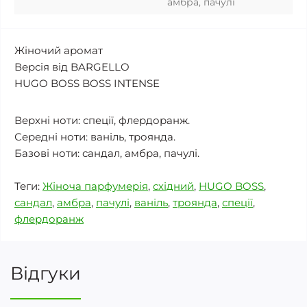
амбра, пачулі
Жіночий аромат
Версія від BARGELLO
HUGO BOSS BOSS INTENSE
Верхні ноти: спеції, флердоранж.
Середні ноти: ваніль, троянда.
Базові ноти: сандал, амбра, пачулі.
Теги:
Жіноча парфумерія
,
східний
,
HUGO BOSS
,
сандал
,
амбра
,
пачулі
,
ваніль
,
троянда
,
спеції
,
флердоранж
Відгуки