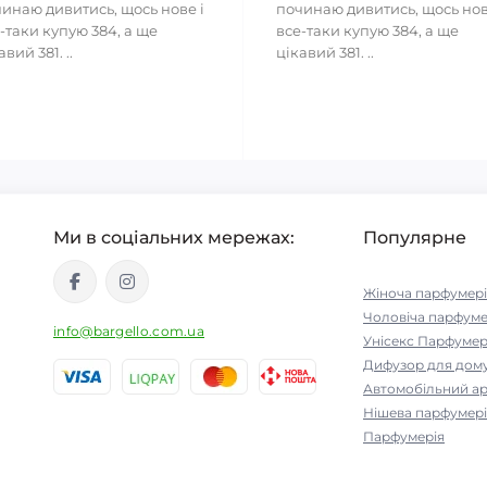
инаю дивитись, щось нове і
починаю дивитись, щось нов
-таки купую 384, а ще
все-таки купую 384, а ще
авий 381. ..
цікавий 381. ..
Ми в соціальних мережах:
Популярне
Жіноча парфумері
Чоловіча парфуме
info@bargello.com.ua
Унісекс Парфумер
Дифузор для дом
Автомобільний а
Нішева парфумері
Парфумерія