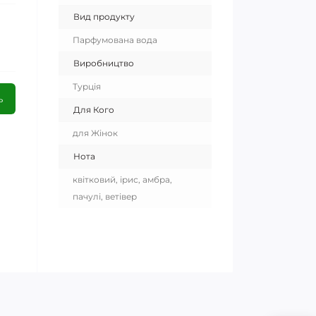
Вид продукту
Парфумована вода
Виробництво
Турція
ь
Для Кого
для Жінок
Нота
квітковий, ірис, амбра,
пачулі, ветівер