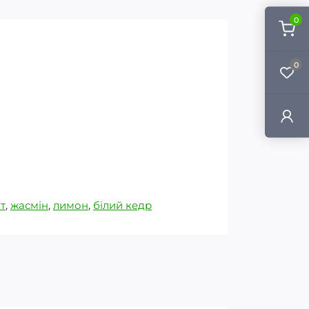
0
0
т
,
жасмін
,
лимон
,
білий кедр