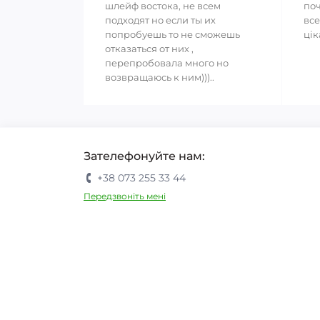
шлейф востока, не всем
поч
подходят но если ты их
все
попробуешь то не сможешь
цік
отказаться от них ,
перепробовала много но
возвращаюсь к ним)))..
Зателефонуйте нам:
+38 073 255 33 44
Передзвоніть мені