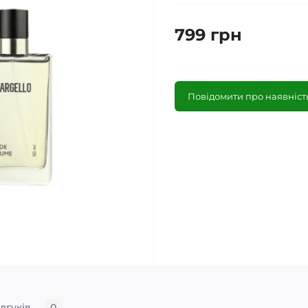
799 грн
Повідомити про наявніст
ідгуків
0