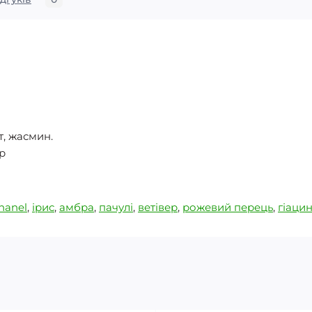
т, жасмин.
ер
hanel
,
ірис
,
амбра
,
пачулі
,
ветівер
,
рожевий перець
,
гіацин