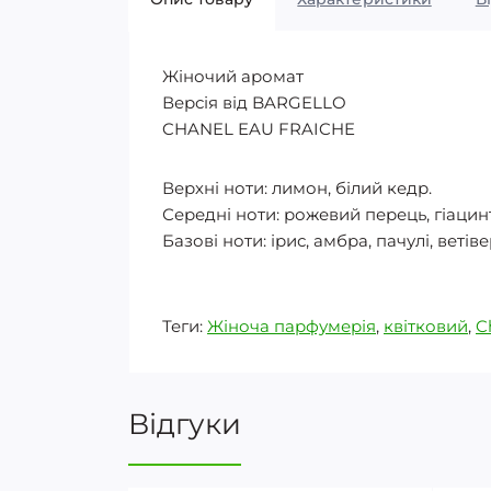
Жіночий аромат
Версія від BARGELLO
CHANEL EAU FRAICHE
Верхні ноти: лимон, білий кедр.
Середні ноти: рожевий перець, гіацин
Базові ноти: ірис, амбра, пачулі, ветів
Теги:
Жіноча парфумерія
,
квітковий
,
C
Відгуки