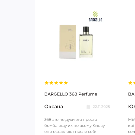
BARGELLO 368 Perfume
BA
Оксана
Юл
22.11.2025
368 это не духи это просто
Мій
бомба ищу их по всему Киеву
кві
они оставляют после себя
сол