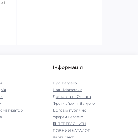
е і
..
Інформація
я
Про Bargello
рія
Наші Магазини
ія
Доставка та Оплата
у
Франчайзинг Bargello
роматизатор
Договір публічної
я
оферти Bargello
💾 ПЕРЕГЛЯНУТИ
ПОВНИЙ КАТАЛОГ
Карта сайту