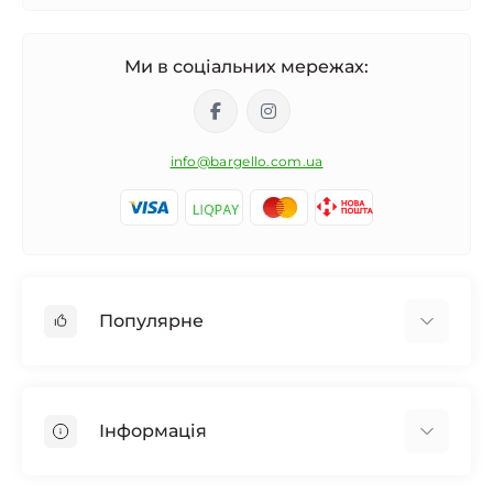
Ми в соціальних мережах:
info@bargello.com.ua
Популярне
Жіноча парфумерія
Чоловіча парфумерія
Інформація
Унісекс Парфумерія
Дифузор для дому
Про Bargello