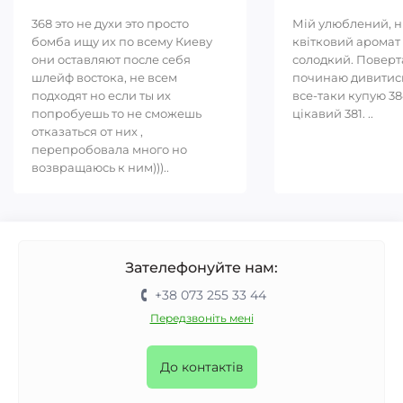
368 это не духи это просто
Мій улюблений, 
бомба ищу их по всему Киеву
квітковий аромат 
они оставляют после себя
солодкий. Повер
шлейф востока, не всем
починаю дивитись
подходят но если ты их
все-таки купую 38
попробуешь то не сможешь
цікавий 381. ..
отказаться от них ,
перепробовала много но
возвращаюсь к ним)))..
Зателефонуйте нам:
+38 073 255 33 44
Передзвоніть мені
До контактів