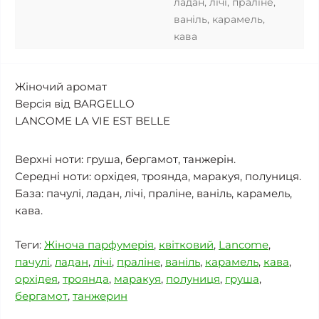
ладан, лічі, праліне,
ваніль, карамель,
кава
Жіночий аромат
Версія від BARGELLO
LANCOME LA VIE EST BELLE
Верхні ноти: груша, бергамот, танжерін.
Середні ноти: орхідея, троянда, маракуя, полуниця.
База: пачулі, ладан, лічі, праліне, ваніль, карамель,
кава.
Теги:
Жіноча парфумерія
,
квітковий
,
Lancome
,
пачулі
,
ладан
,
лічі
,
праліне
,
ваніль
,
карамель
,
кава
,
орхідея
,
троянда
,
маракуя
,
полуниця
,
груша
,
бергамот
,
танжерин