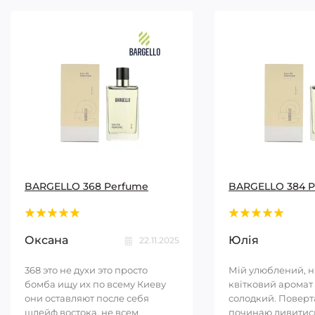
BARGELLO 368 Perfume
BARGELLO 384 
Оксана
Юлія
22.11.2025
368 это не духи это просто
Мій улюблений, 
бомба ищу их по всему Киеву
квітковий аромат 
они оставляют после себя
солодкий. Повер
шлейф востока, не всем
починаю дивитись