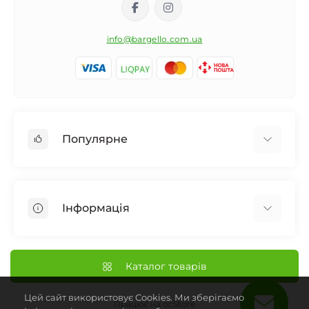
info@bargello.com.ua
Популярне
Жіноча парфумерія
Чоловіча парфумерія
Інформація
Унісекс Парфумерія
Дифузор для дому
Про Bargello
Автомобільний ароматизатор
Наші Магазини
Каталог товарів
Нішева парфумерія
Доставка та Оплата
Парфумерія
Цей сайт використовує Cookies. Ми зберігаємо
Франчайзинг Bargello
Працює на
ocStore