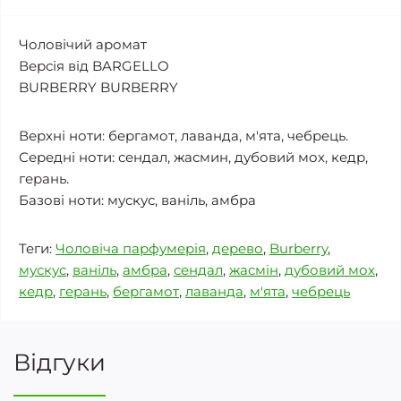
Чоловічий аромат
Версія від BARGELLO
BURBERRY BURBERRY
Верхні ноти: бергамот, лаванда, м'ята, чебрець.
Середні ноти: сендал, жасмин, дубовий мох, кедр,
герань.
Базові ноти: мускус, ваніль, амбра
Теги:
Чоловіча парфумерія
,
дерево
,
Burberry
,
мускус
,
ваніль
,
амбра
,
сендал
,
жасмін
,
дубовий мох
,
кедр
,
герань
,
бергамот
,
лаванда
,
м'ята
,
чебрець
Відгуки