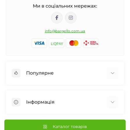
Ми в соціальних мережах:
info@bargello.com.ua
Популярне
Жіноча парфумерія
Чоловіча парфумерія
Інформація
Унісекс Парфумерія
Дифузор для дому
Про Bargello
Автомобільний ароматизатор
Наші Магазини
Каталог товарів
Нішева парфумерія