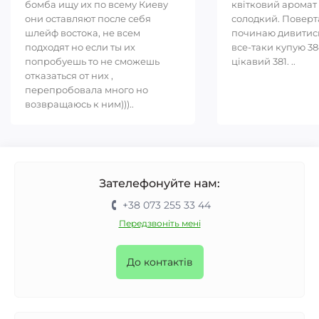
бомба ищу их по всему Киеву
квітковий аромат 
они оставляют после себя
солодкий. Повер
шлейф востока, не всем
починаю дивитись
подходят но если ты их
все-таки купую 38
попробуешь то не сможешь
цікавий 381. ..
отказаться от них ,
перепробовала много но
возвращаюсь к ним)))..
Зателефонуйте нам:
+38 073 255 33 44
Передзвоніть мені
До контактів