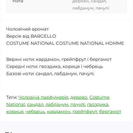
Нота
дерево, сандал,
лабданум, пачулі
Чоловічий аромат
Версія від BARGELLO
COSTUME NATIONAL COSTUME NATIONAL HOMME
Верхні ноти: кардамон, грейпфрут і бергамот
Середні ноти: гвоздика, кориця і чебрець
Базові ноти: сандал, лабданум, пачулі.
Теги:
Чоловіча парфумерія
,
дерево
,
Costume
National
,
сандал
,
лабданум
,
пачулі
,
гвоздика
,
кориця
,
чебрець
,
кардамон
,
грейпфрут
,
бергамот