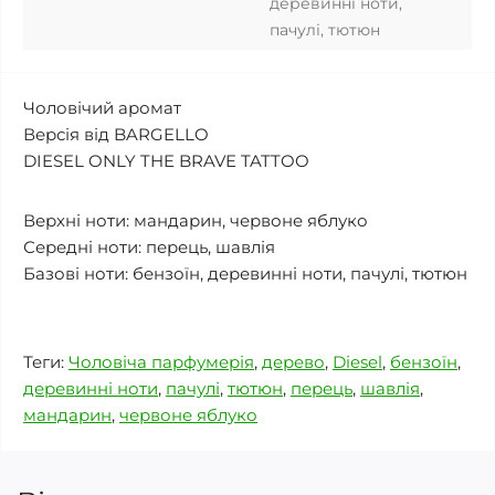
деревинні ноти,
пачулі, тютюн
Чоловічий аромат
Версія від BARGELLO
DIESEL ONLY THE BRAVE TATTOO
Верхні ноти: мандарин, червоне яблуко
Середні ноти: перець, шавлія
Базові ноти: бензоїн, деревинні ноти, пачулі, тютюн
Теги:
Чоловіча парфумерія
,
дерево
,
Diesel
,
бензоїн
,
деревинні ноти
,
пачулі
,
тютюн
,
перець
,
шавлія
,
мандарин
,
червоне яблуко