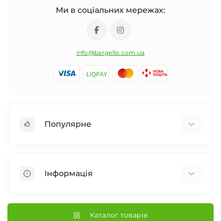
Ми в соціальних мережах:
info@bargello.com.ua
Популярне
Жіноча парфумерія
Чоловіча парфумерія
Інформація
Унісекс Парфумерія
Дифузор для дому
Про Bargello
Автомобільний ароматизатор
Наші Магазини
Каталог товарів
Нішева парфумерія