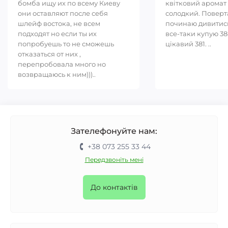
бомба ищу их по всему Киеву
квітковий аромат 
они оставляют после себя
солодкий. Повер
шлейф востока, не всем
починаю дивитись
подходят но если ты их
все-таки купую 38
попробуешь то не сможешь
цікавий 381. ..
отказаться от них ,
перепробовала много но
возвращаюсь к ним)))..
Зателефонуйте нам:
+38 073 255 33 44
Передзвоніть мені
До контактів