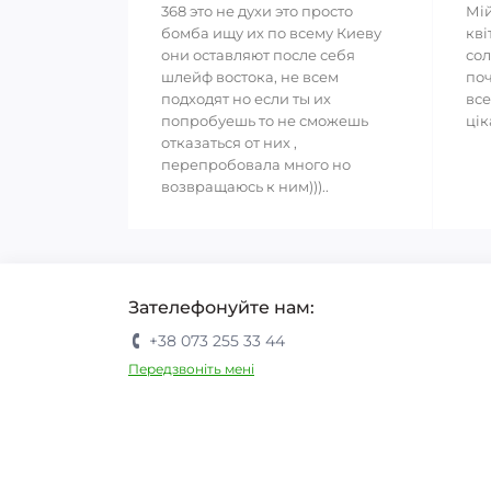
368 это не духи это просто
Мій
бомба ищу их по всему Киеву
кві
они оставляют после себя
сол
шлейф востока, не всем
поч
подходят но если ты их
все
попробуешь то не сможешь
цік
отказаться от них ,
перепробовала много но
возвращаюсь к ним)))..
Зателефонуйте нам:
+38 073 255 33 44
Передзвоніть мені