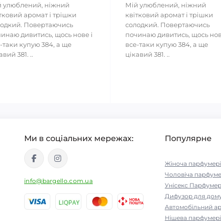
 улюблений, ніжний
Мій улюблений, ніжний
тковий аромат і трішки
квітковий аромат і трішки
одкий. Повертаючись
солодкий. Повертаючись
инаю дивитись, щось нове і
починаю дивитись, щось нов
-таки купую 384, а ще
все-таки купую 384, а ще
авий 381. ..
цікавий 381. ..
Ми в соціальних мережах:
Популярне
Жіноча парфумері
Чоловіча парфуме
info@bargello.com.ua
Унісекс Парфумер
Дифузор для дом
Автомобільний а
Нішева парфумері