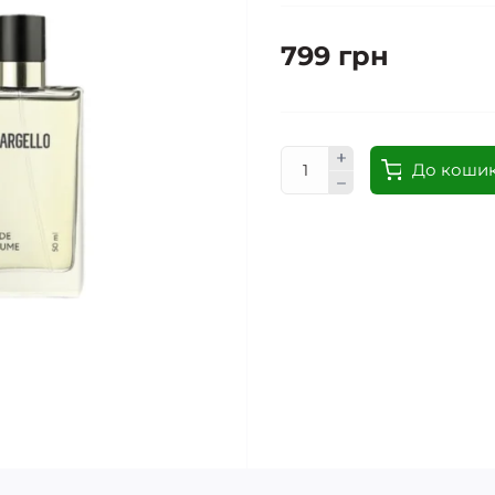
799 грн
До коши