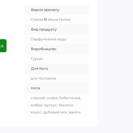
Версія аромату
Chanel ✪ Allure Home
Вид продукту
Парфумована вода
ка
Виробництво
Турція
Для Кого
для Чоловіків
Нота
східний, шкіра, боби тонка,
амбра, мускус, бензоїн,
кокос, дубовий мох, ваніль