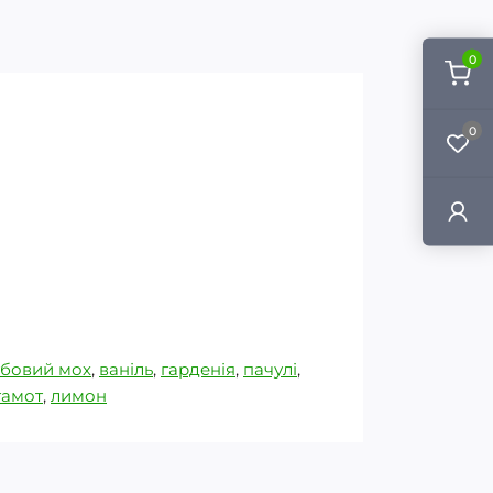
0
0
убовий мох
,
ваніль
,
гарденія
,
пачулі
,
гамот
,
лимон