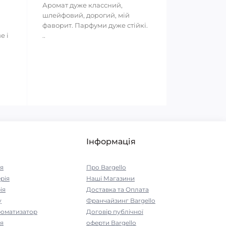
Аромат дуже классний,
шлейфовий, дорогий, мій
фаворит. Парфуми дуже стійкі.
е і
..
Інформація
я
Про Bargello
рія
Наші Магазини
ія
Доставка та Оплата
у
Франчайзинг Bargello
роматизатор
Договір публічної
я
оферти Bargello