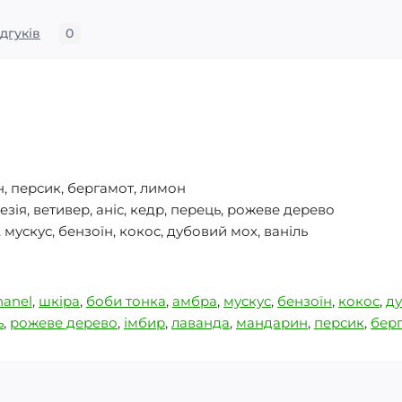
ідгуків
0
н, персик, бергамот, лимон
резія, ветивер, аніс, кедр, перець, рожеве дерево
 мускус, бензоїн, кокос, дубовий мох, ваніль
hanel
,
шкіра
,
боби тонка
,
амбра
,
мускус
,
бензоїн
,
кокос
,
д
ь
,
рожеве дерево
,
імбир
,
лаванда
,
мандарин
,
персик
,
бер