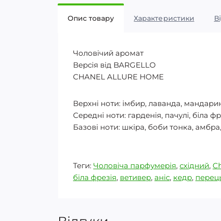
Опис товару
Характеристики
В
Чоловічий аромат
Версія від BARGELLO
CHANEL ALLURE HOME
Верхні ноти: імбир, лаванда, мандари
Середні ноти: гарденія, пачулі, біла ф
Базові ноти: шкіра, боби тонка, амбра,
Теги:
Чоловіча парфумерія
,
східний
,
C
біла фрезія
,
ветивер
,
аніс
,
кедр
,
перец