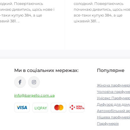
одкий. Повертаючись
солодкий. Повертаючись
инаю дивитись, щось нове і
починаю дивитись, щось нов
-таки купую 384, а ще
все-таки купую 384, а ще
авий 381. ..
цікавий 381. ..
Ми в соціальних мережах:
Популярне
Жіноча парфумері
Чоловіча парфуме
info@bargello.com.ua
Унісекс Парфумер
Дифузор для дом
Автомобільний а
Нішева парфумері
Парфумерія