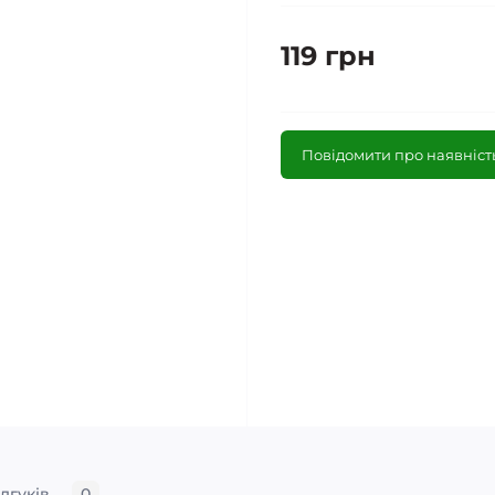
119 грн
Повідомити про наявніст
ідгуків
0