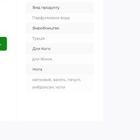
Вид продукту
Парфумована вода
Виробництво
Турція
ь
Для Кого
для Жінок
Нота
квітковий, ваніль, пачулі,
амброксан, ноти