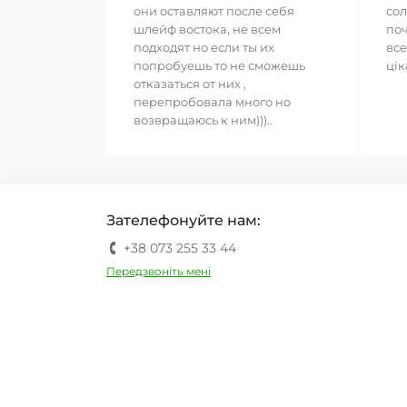
они оставляют после себя
сол
шлейф востока, не всем
поч
подходят но если ты их
все
попробуешь то не сможешь
цік
отказаться от них ,
перепробовала много но
возвращаюсь к ним)))..
Зателефонуйте нам:
+38 073 255 33 44
Передзвоніть мені