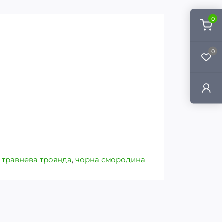
0
0
,
травнева троянда
,
чорна смородина