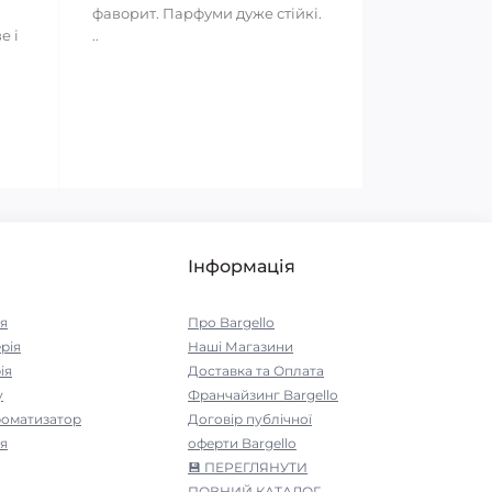
фаворит. Парфуми дуже стійкі.
е і
..
Інформація
я
Про Bargello
рія
Наші Магазини
ія
Доставка та Оплата
у
Франчайзинг Bargello
роматизатор
Договір публічної
я
оферти Bargello
💾 ПЕРЕГЛЯНУТИ
ПОВНИЙ КАТАЛОГ