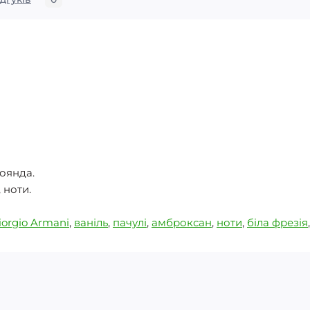
роянда.
 ноти.
iorgio Armani
,
ваніль
,
пачулі
,
амброксан
,
ноти
,
біла фрезія