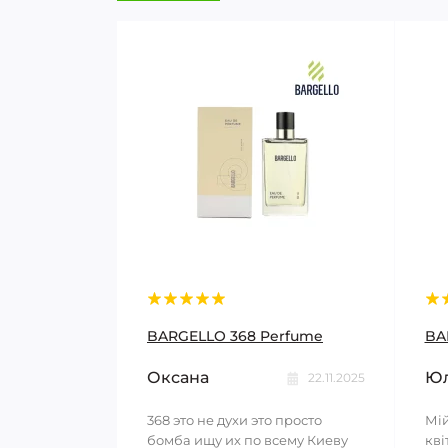
BARGELLO 368 Perfume
BA
Оксана
Юл
22.11.2025
368 это не духи это просто
Мій
бомба ищу их по всему Киеву
кві